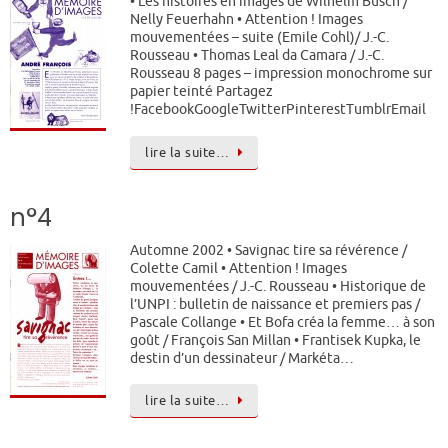
• Les histoires en images de Wilhelm Busch /
Nelly Feuerhahn • Attention ! Images
mouvementées – suite (Emile Cohl)/ J.-C.
Rousseau • Thomas Leal da Camara / J.-C.
Rousseau 8 pages – impression monochrome sur
papier teinté Partagez
!FacebookGoogleTwitterPinterestTumblrEmail
lire la suite…
n°4
Automne 2002 • Savignac tire sa révérence /
Colette Camil • Attention ! Images
mouvementées / J.-C. Rousseau • Historique de
l’UNPI : bulletin de naissance et premiers pas /
Pascale Collange • Et Bofa créa la femme… à son
goût / François San Millan • Frantisek Kupka, le
destin d’un dessinateur / Markéta…
lire la suite…