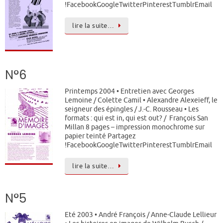
!FacebookGoogleTwitterPinterestTumblrEmail
lire la suite…
N°6
Printemps 2004 • Entretien avec Georges
Lemoine / Colette Camil • Alexandre Alexeïeff, le
seigneur des épingles / J.-C. Rousseau • Les
formats : qui est in, qui est out? / François San
Millan 8 pages – impression monochrome sur
papier teinté Partagez
!FacebookGoogleTwitterPinterestTumblrEmail
lire la suite…
N°5
Eté 2003 • André François / Anne-Claude Lellieur