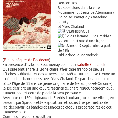
Rencontres
8 expositions dans la ville
Notamment :
Beatrice Alemagna /
Delphine Panique / Amandine
Urruty
et Yves Chaland :
VERNISSAGE !
Yves Chaland – De Freddy à
Spirou : l’histoire d’une ligne
Samedi 9 septembre à partir
de 18h
Bibliothèque Mériadeck
(
Bibliothèques de Bordeaux
)
En présence d’Isabelle Beaumenay Joannet (
Isabelle Chaland
)
Quelque part entre la Ligne claire, l’héritage franco-belge, les
affiches publicitaires des années 50 et Métal Hurlant… se trouve un
maître de la bande dessinée : Yves Chaland. Disparu beaucoup trop
tôt, à l’âge de 33 ans, ce génie originaire de Nérac (Lot-et-Garonne)
laisse derrière lui une œuvre fascinante, entre rigueur académique,
humour noir et coup de pied à la bien-pensance.
Avec plus de 150 originaux, de Freddy Lombard, au Jeune Albert, en
passant par Spirou, cette exposition rétrospective permettra de
(re)découvrir les bandes dessinées et croquis préparatoires de cet
immense auteur.
Commissaires de l’exposition :