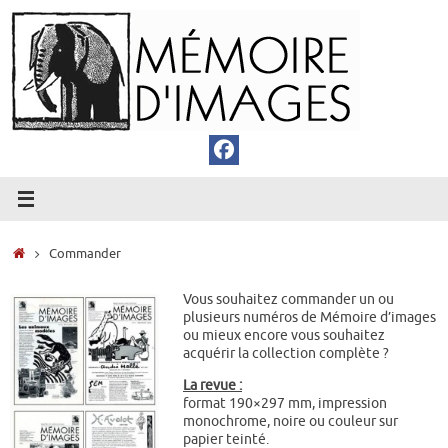
Passer
au
contenu
Accueil
Commander
Vous souhaitez commander un ou
plusieurs numéros de Mémoire d’images
ou mieux encore vous souhaitez
acquérir la collection complète ?
La revue :
format 190×297 mm, impression
monochrome, noire ou couleur sur
papier teinté.