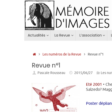
Passer
au
contenu
Passer
Actualités
La Revue
L’association
au
contenu
Accueil
Les numéros de la Revue
Revue n°1
Revue n°1
Pascale Rousseau
2015/06/27
Les nu
Eté 2001
• Che
Salzedo? Magg
Poster déplia