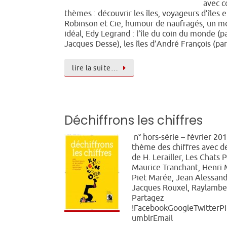
avec 
thèmes : découvrir les îles, voyageurs d’îles en
Robinson et Cie, humour de naufragés, un 
idéal, Edy Legrand : l’île du coin du monde (p
Jacques Desse), les îles d’André François (p
lire la suite…
Déchiffrons les chiffres
n° hors-série – février 201
thème des chiffres avec d
de H. Lerailler, Les Chats P
Maurice Tranchant, Henri 
Piet Marée, Jean Alessandr
Jacques Rouxel, Raylamber
Partagez
!FacebookGoogleTwitterPi
umblrEmail