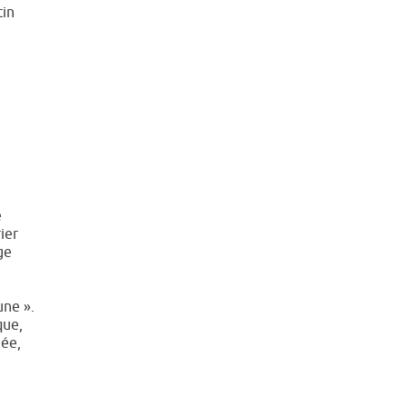
tin
e
ier
ge
une ».
que,
née,