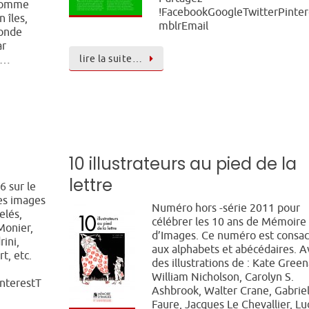
comme
!FacebookGoogleTwitterPinter
 îles,
mblrEmail
monde
ar
lire la suite…
ar…
10 illustrateurs au pied de la
lettre
6 sur le
es images
Numéro hors -série 2011 pour
elés,
célébrer les 10 ans de Mémoire
Monier,
d’Images. Ce numéro est consac
ini,
aux alphabets et abécédaires. A
t, etc.
des illustrations de : Kate Gree
William Nicholson, Carolyn S.
nterestT
Ashbrook, Walter Crane, Gabriel
Faure, Jacques Le Chevallier, Lu