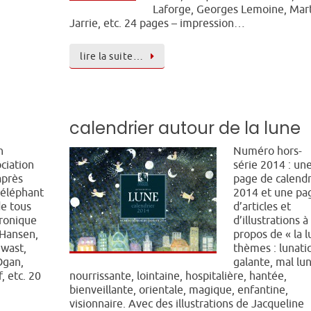
Laforge, Georges Lemoine, Mar
Jarrie, etc. 24 pages – impression…
lire la suite…
calendrier autour de la lune
n
Numéro hors-
ciation
série 2014 : un
après
page de calendr
’éléphant
2014 et une pa
de tous
d’articles et
éronique
d’illustrations à
 Hansen,
propos de « la l
wast,
thèmes : lunati
Ogan,
galante, mal lu
, etc. 20
nourrissante, lointaine, hospitalière, hantée,
bienveillante, orientale, magique, enfantine,
visionnaire. Avec des illustrations de Jacqueline