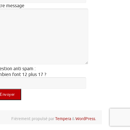
tre message
stion anti spam :
bien font 12 plus 17 ?
illez laisser ce champ vide.
Fièrement propulsé par
Tempera
&
WordPress.