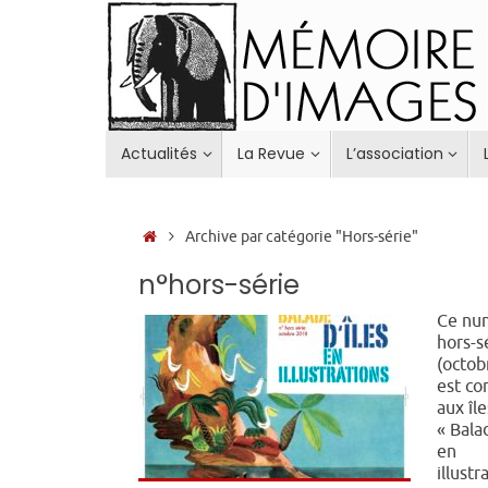
Passer
au
contenu
Passer
Actualités
La Revue
L’association
au
contenu
Accueil
Archive par catégorie "Hors-série"
n°hors-série
Ce nu
hors-s
(octob
est co
aux île
« Bala
en
illustr