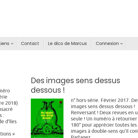
Liens
Contact
Le dico de Marcus
Connexion
Des images sens dessus
dessous !
méro
érie
n° hors-série. Février 2017. De
re 2018)
images sens dessus dessous !
nsacré
Renversant ! Deux revues en 
s :
seule ! Un numéro à retourner
de d’îles
180° pour apprécier toutes les
images à double-sens qu’il con
ations »
Partagez