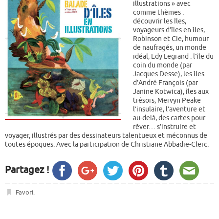
illustrations » avec
comme thèmes :
découvrir les îles,
voyageurs d’îles en îles,
Robinson et Cie, humour
de naufragés, un monde
idéal, Edy Legrand : l’île du
coin du monde (par
Jacques Desse), les îles
d’André François (par
Janine Kotwica), îles aux
trésors, Mervyn Peake
l’insulaire, l’aventure et
au-delà, des cartes pour
rêver… s’instruire et
voyager, illustrés par des dessinateurs talentueux et méconnus de
toutes époques. Avec la participation de Christiane Abbadie-Clerc.
Partagez !
Favori
.