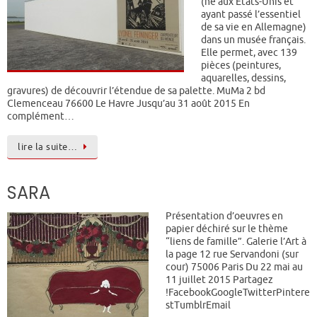
(né aux États-Unis et
ayant passé l’essentiel
de sa vie en Allemagne)
dans un musée français.
Elle permet, avec 139
pièces (peintures,
aquarelles, dessins,
gravures) de découvrir l’étendue de sa palette. MuMa 2 bd
Clemenceau 76600 Le Havre Jusqu’au 31 août 2015 En
complément…
lire la suite…
SARA
Présentation d’oeuvres en
papier déchiré sur le thème
“liens de famille”. Galerie l’Art à
la page 12 rue Servandoni (sur
cour) 75006 Paris Du 22 mai au
11 juillet 2015 Partagez
!FacebookGoogleTwitterPintere
stTumblrEmail