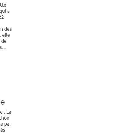
tte
qui a
22
un des
 elle
n de
us…
le
e : La
ochon
le par
nès