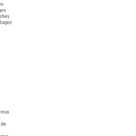
es
ges
oches
rtagez
reux
s
 de