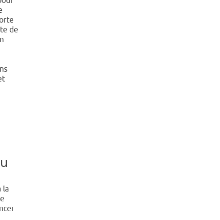
pour
e
orte
nte de
on
ans
et
au
 la
de
ncer