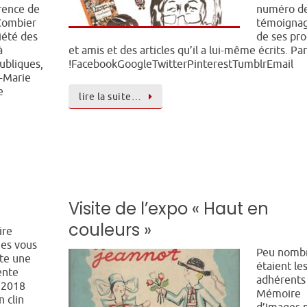
rence de
numéro d
Combier
témoigna
iété des
de ses pr
à
et amis et des articles qu’il a lui-même écrits. Pa
ubliques,
!FacebookGoogleTwitterPinterestTumblrEmail
-Marie
e
lire la suite…
Visite de l’expo « Haut en
couleurs »
re
es vous
Peu nomb
te une
étaient le
ente
adhérents
 2018
Mémoire
n clin