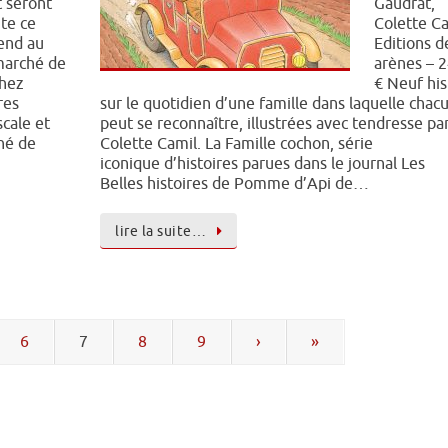
 seront
Gaudrat,
te ce
Colette C
end au
Editions d
marché de
arènes – 
chez
€ Neuf his
res
sur le quotidien d’une famille dans laquelle chac
scale et
peut se reconnaître, illustrées avec tendresse pa
ché de
Colette Camil. La Famille cochon, série
iconique d’histoires parues dans le journal Les
Belles histoires de Pomme d’Api de…
lire la suite…
6
7
8
9
›
»