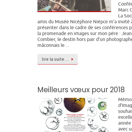
Confé
Marc 
La Soc
amis du Musée Nicéphore Niépce m’a invité 
présenter dans le cadre de ses conférences p
la promenade en images sur mon père : Jean
Combier, le destin hors pair d’un photograph
mâconnais le…
lire la suite…
Meilleurs vœux pour 2018
Mémoi
d’Imag
souhai
excell
année
avec u