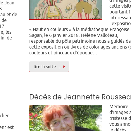
d’Images 
de Jean-
cette visit
s
pourtant f
au et de
intéressa
s de
l’expositi
17.
« Haut en couleurs » à la médiathèque Françoise
e, les
Sagan, le 6 janvier 2018. Hélène Valloteau,
fini de
responsable du pôle patrimoine nous a guidés d
cette exposition où livres de coloriages anciens (
couleurs et pinceaux d’époque…
lire la suite…
Décès de Jeannette Rousse
Mémoire
d’Images a
cher
tristesse 
vous anno
ent est
le décès