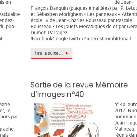
is en
de Jean-
François Danquin (plaques émaillées) par P. Let
/actualite
et Sébastien Morlighem • Les panneaux « Attent
Rendez-
école ! » de Jean-Charles Rousseau par Pascale
 du pop-
Rousseau • Les jouets Mécaniques de et par Gér
Dumet. Partagez
l
!FacebookGoogleTwitterPinterestTumblrEmail
lire la suite…
Sortie de la revue Mémoire
d’Images n°40
Marie
n° 40, au
r, le
2017. Nu
 hors pair
hommage
Jean-Hug
graphe
Malineau.
nais
réunis dan