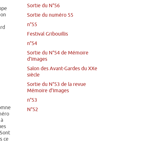
Sortie du N°56
uppe
ion
Sortie du numéro 55
n°55
ard
Festival Gribouillis
n°54
Sortie du N°54 de Mémoire
d’Images
Salon des Avant-Gardes du XXe
siècle
Sortie du N°53 de la revue
Mémoire d’Images
n°53
tomne
N°52
méro
 à
ues
 Sont
s ce