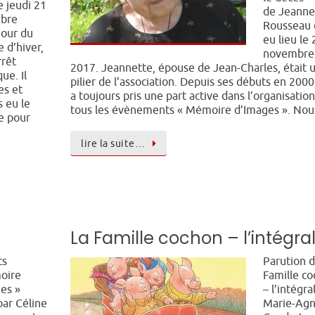
e jeudi 21
de Jeanne
bre
Rousseau 
jour du
eu lieu le 
e d’hiver,
novembre
rrêt
2017. Jeannette, épouse de Jean-Charles, était 
ue. Il
pilier de l’association. Depuis ses débuts en 2000,
es et
a toujours pris une part active dans l’organisatio
s eu le
tous les évènements « Mémoire d’Images ». No
e pour
lire la suite…
La Famille cochon – l’intégra
cs
Parution d
oire
Famille c
es »
– l’intégra
par Céline
Marie-Ag