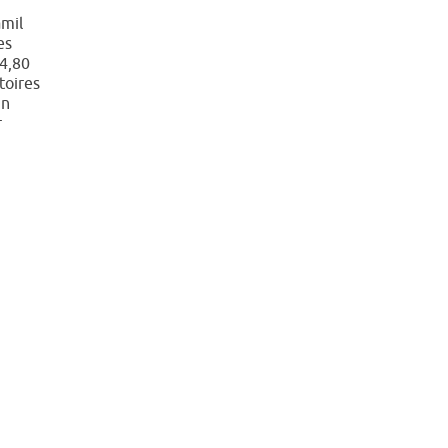
amil
es
24,80
toires
un
r