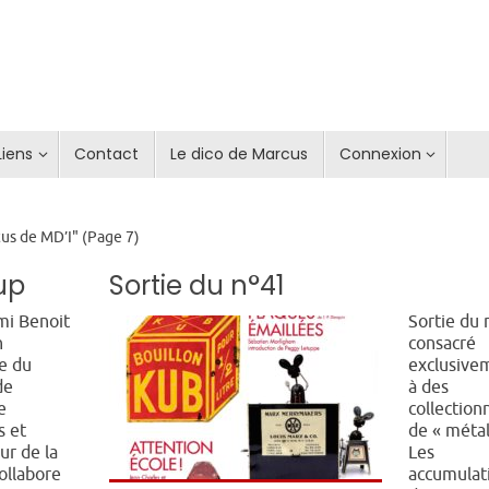
Liens
Contact
Le dico de Marcus
Connexion
tus de MD’I"
(Page 7)
up
Sortie du n°41
mi Benoit
Sortie du 
n
consacré
e du
exclusive
de
à des
e
collection
s et
de « métal
ur de la
Les
ollabore
accumulat