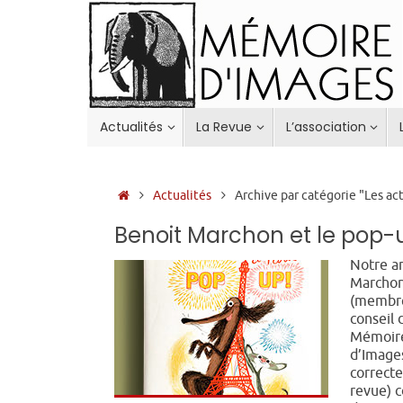
Passer
au
contenu
Passer
Actualités
La Revue
L’association
au
contenu
Accueil
Actualités
Archive par catégorie "Les ac
Benoit Marchon et le pop-
Notre a
Marcho
(membr
conseil 
Mémoir
d’Image
correcte
revue) c