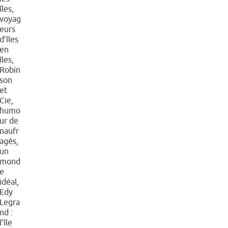
îles,
voyag
eurs
d’îles
en
îles,
Robin
son
et
Cie,
humo
ur de
naufr
agés,
un
mond
e
idéal,
Edy
Legra
nd :
l’île