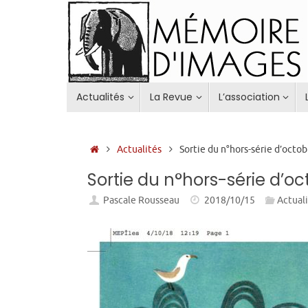
Passer
au
contenu
Passer
Actualités
La Revue
L’association
au
contenu
Accueil
Actualités
Sortie du n°hors-série d’octo
Sortie du n°hors-série d’oc
Pascale Rousseau
2018/10/15
Actual