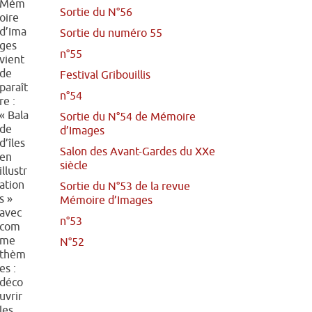
Mém
Sortie du N°56
oire
d’Ima
Sortie du numéro 55
ges
n°55
vient
de
Festival Gribouillis
paraît
n°54
re :
« Bala
Sortie du N°54 de Mémoire
de
d’Images
d’îles
Salon des Avant-Gardes du XXe
en
siècle
illustr
ation
Sortie du N°53 de la revue
s »
Mémoire d’Images
avec
n°53
com
me
N°52
thèm
es :
déco
uvrir
les