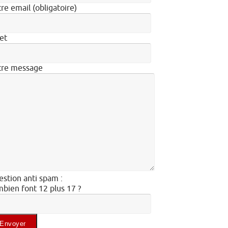
re email (obligatoire)
et
tre message
stion anti spam :
bien font 12 plus 17 ?