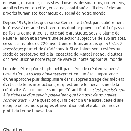
écrivains, musiciens, cinéastes, danseurs, dessinateurs, comédiens,
architectes ont en effet, eux aussi, contribué au fil des siècles au
progrès humaniste, technique ou social de notre monde.
Depuis 1975, le designer suisse Gérard Ifert s’est particulièrement
intéressé à ces artistes-inventeurs dont le pouvoir créatif dépassa
parfois largement leur stricte cadre artistique. Sous la plume de
Pauline Tanon et à travers une sélection subjective de 135 artistes,
ce sont ainsi plus de 220 inventions et leurs auteurs qu’
artistes ?
inventeurs
permet de (re)découvrir. Si certaines sont restées au
stade de prototype, telle la Topazette de Marcel Pagnol, d’autres
ont révolutionné notre façon de vivre ou notre rapport au monde.
Loin de n’être qu’un simple petit panthéon de créateurs chers à
Gérard Ifert,
artistes ? inventeurs
met en lumière l’importance
d’une approche pluridisciplinaire dans l’apprentissage des métiers
d’art et de leurs interactions, et questionne le mécanisme de la
créativité. Car comme le souligne Gérard Ifert : «
c’est précisément
à la richesse d’un savoir polyvalent que l’on doit de nouvelles
formes d’art.
» Une question qui fait écho à une autre, celle d’une
époque où les mots progrès et invention ont été abandonnés au
profit du terme innovation.
_
Gérard Ifert