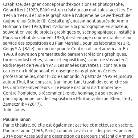
Graphiste, designer, concepteur d’expositions et photographe,
Gérard Ifert (1929, Bâle) est un créateur aux multiples facettes. De
1945 à 1949, il étudie le graphisme à l’Allgemeine Gewerbeschule
(aujourd’hui Schule für Gestaltung), notamment auprès de Armin
Hofmann. Dès 1950, Ifert s’adonne à la photographie en amateur,
souvent en vue de projets graphiques ou scénographiques. Installé à
Paris au début des années 1950, il est engagé comme graphiste au
service des expositions du Plan Marshall, pour les laboratoires J.R.
Geigy S.A. (Bâle), ou encore pour le Centre culturel américain. En
1960, il ouvre son premier studio parisien (créations graphiques,
formes industrielles, stands et expositions), avant de s’associer à
Rudi Meyer de 1968 à 1973. Les années suivantes, il continue sa
carrière en indépendant et enseigne dans plusieurs écoles
professionnelles, dont l’Ecole Camondo. À partir de 1995 et jusqu’à
aujourd’hui, il se consacre à un important travail de recherche sur
les « artistes‑inventeurs ». Le Musée national d’art moderne –
Centre Pompidou a récemment rendu hommage à son oeuvre
photographique lors de l’exposition « Photographisme. Klein, Ifert,
Zamecznik » (2017).
Julie Jones
Pauline Tanon
Par le théâtre, où elle est également actrice et metteuse en scène,
Pauline Tanon (1966, Paris) commence à écrire : des pièces, puis en
2014 pour Actes Sud une description du parcours théâtral d’Armand