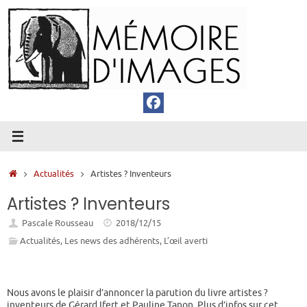
Passer
au
contenu
Accueil
Actualités
Artistes ? Inventeurs
Artistes ? Inventeurs
Pascale Rousseau
2018/12/15
Actualités
,
Les news des adhérents
,
L’œil averti
Nous avons le plaisir d’annoncer la parution du livre artistes ?
inventeurs de Gérard Ifert et Pauline Tanon. Plus d’infos sur cet