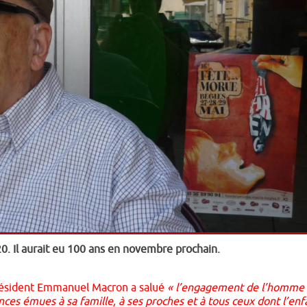
. Il aurait eu 100 ans en novembre prochain.
président Emmanuel Macron a salué
« l’engagement de l’homme 
nces émues à sa famille, à ses proches et à tous ceux dont l’enf