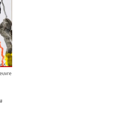
’œuvre
u