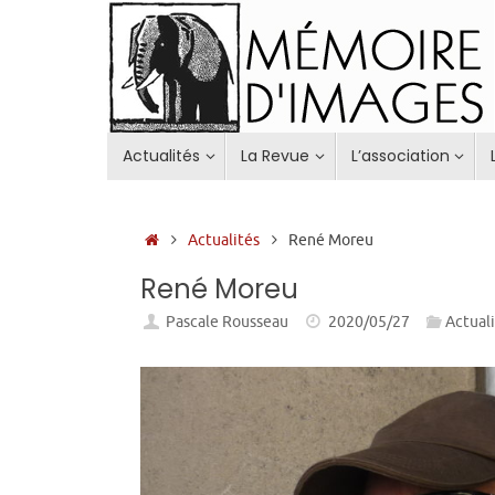
Passer
au
contenu
Passer
Actualités
La Revue
L’association
au
contenu
Accueil
Actualités
René Moreu
René Moreu
Pascale Rousseau
2020/05/27
Actual