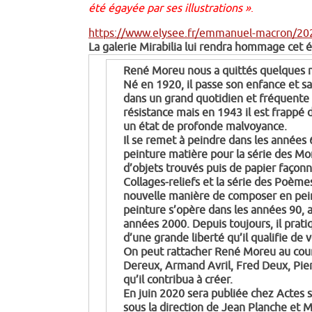
été égayée par ses illustrations »
.
https://www.elysee.fr/emmanuel-macron/20
La galerie Mirabilia lui rendra hommage cet ét
René Moreu nous a quittés quelques m
Né en 1920, il passe son enfance et sa
dans un grand quotidien et fréquente 
résistance mais en 1943 il est frappé 
un état de profonde malvoyance.
Il se remet à peindre dans les années 6
peinture matière pour la série des Mor
d’objets trouvés puis de papier façon
Collages-reliefs et la série des Poème
nouvelle manière de composer en peintu
peinture s’opère dans les années 90, a
années 2000. Depuis toujours, il pratiq
d’une grande liberté qu’il qualifie de 
On peut rattacher René Moreu au couran
Dereux, Armand Avril, Fred Deux, Pier
qu’il contribua à créer.
En juin 2020 sera publiée chez Actes 
sous la direction de Jean Planche et 