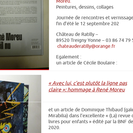
Moreu.
Peintures, dessins, collages
Journée de rencontres et vernissag
fin d’été le 12 septembre 202
Château de Ratilly –
89520 Treigny Yonne – 03 86 74 79 
chateauderatilly@orange.fr
Egalement :
un article de Cécile Boulaire :
« Avec lui, c’est plutôt la ligne pas
claire »: hommage à René Moreu
et un article de Dominique Thibaud (gal
Mirabilia) dans l’excellente « (La) revue 
livres pour enfants » édité par la BNF de
2020.