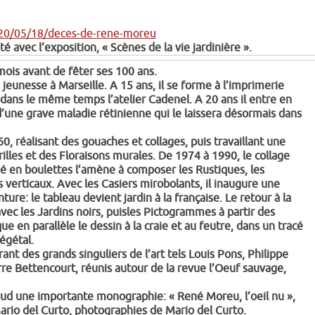
20/05/18/deces-de-rene-moreu
é avec l’exposition, « Scènes de la vie jardinière ».
ois avant de fêter ses 100 ans.
 jeunesse à Marseille. A 15 ans, il se forme à l’imprimerie
dans le même temps l’atelier Cadenel. A 20 ans il entre en
d’une grave maladie rétinienne qui le laissera désormais dans
0, réalisant des gouaches et collages, puis travaillant une
illes et des Floraisons murales. De 1974 à 1990, le collage
né en boulettes l’amène à composer les Rustiques, les
s verticaux. Avec les Casiers mirobolants, il inaugure une
re: le tableau devient jardin à la française. Le retour à la
vec les Jardins noirs, puisles Pictogrammes à partir des
ue en parallèle le dessin à la craie et au feutre, dans un tracé
végétal.
t des grands singuliers de l’art tels Louis Pons, Philippe
re Bettencourt, réunis autour de la revue l’Oeuf sauvage,
sud une importante monographie: « René Moreu, l’oeil nu »,
Mario del Curto, photographies de Mario del Curto.