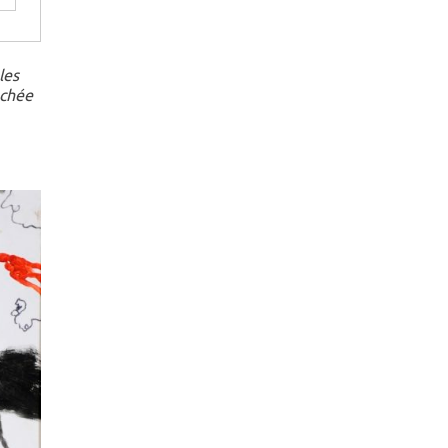
les
nchée