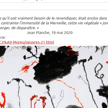
u’il soit vraiment besoin de le revendiquer, était enclos dans 
ns contrainte l’immensité de la Merveille, cette vie végétale « jo
erger, de disparaître. »
, 18 mai 2020
rie :
en%C3%A9-Moreu/oeuvres-21.html