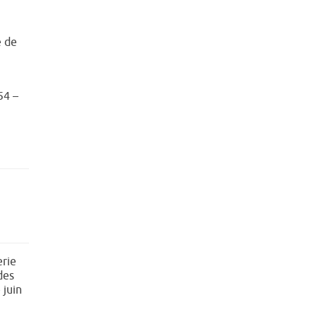
e de
54 –
erie
des
 juin