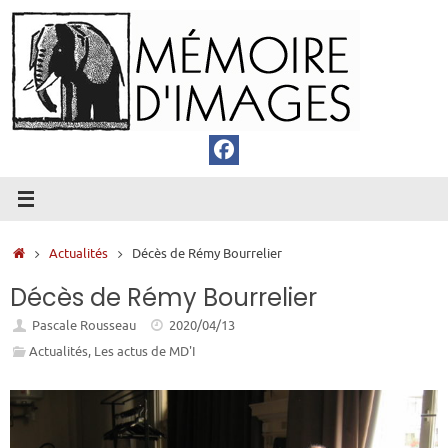
Passer
au
contenu
Accueil
Actualités
Décès de Rémy Bourrelier
Décès de Rémy Bourrelier
Pascale Rousseau
2020/04/13
Actualités
,
Les actus de MD'I