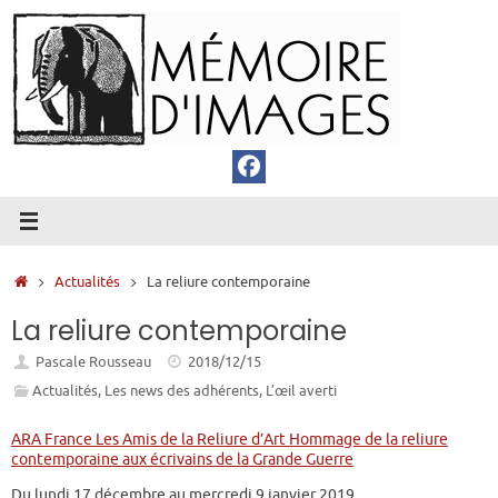
Passer
au
contenu
Accueil
Actualités
La reliure contemporaine
La reliure contemporaine
Pascale Rousseau
2018/12/15
Actualités
,
Les news des adhérents
,
L’œil averti
ARA France Les Amis de la Reliure d’Art Hommage de la reliure
contemporaine aux écrivains de la Grande Guerre
Du lundi 17 décembre au mercredi 9 janvier 2019