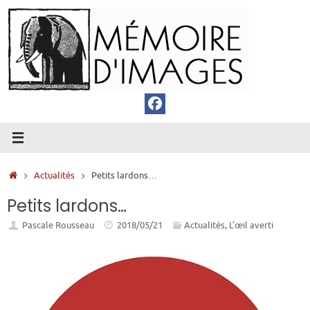
Passer
au
contenu
Accueil
Actualités
Petits lardons…
Petits lardons…
Pascale Rousseau
2018/05/21
Actualités
,
L’œil averti