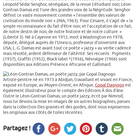
Léopold Sédar Senghor, sénégalais, de la revue L’étudiant noir, Léon-
Gontran Damas est l’une des grandes voix de la Négritude. Senghor
définit ce vaste mouvement comme « l’ensemble des valeurs de
civilisation du monde noir » (INA, 1963). Pour Césaire, il s’agit de « la
simple reconnaissance du fait d’être noir, et l’acceptation de ce fait,
de notre destin de noir, de notre histoire et de notre culture. »
(Liberté 3). Né à Cayenne en 1912, mort à Washington en 1978,
député, délégué auprès de l’Unesco, professeur d’université aux
USA, L.-G. Damas est avant tout ce poète « jazzy » au verbe cadencé
mais révolté, ardent défenseur de l’altérité. Ses recueils : Pigments
(1937), Graffiti (1952), Black-label *(1956), Névralgie (1966) sont
disponibles aux éditions Présence Africaine et Gallimard.
Artiste-peintre né en 1973 à Abidjan, travaillant et vivant en France,
exposé en Europe, au Moyen-Orient, en Afrique,
Gopal Dagnogo
est
également illustrateur pour le compte des Editions À dos d’âne.
Outre le Léon-Gontran Damas, un poète jazzy, écrit par Nimrod,
nous lui devons la mise en images de six autres biographies, parues
dans la collection Des graines et des guides, dont nous exposerons
les originaux aux côtés de toiles récentes.
Partagez !