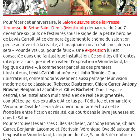
Pour fêter cet anniversaire, le
Salon du Livre et de la Presse
Jeunesse de Seine Saint-Denis (Montreuil)
démarrera du 2 au 7
décembre six jours de festivités sous le signe de la petite héroïne
de Lewis Carroll. Alice donnera également le thème du salon : on
pense au rêve et à la réalité, à l’imaginaire ou au réalisme, alors ce
sera « Pour de vrai, ou pour de faux ». Une
exposition
lui est
consacrée dans une fantastique installation. Ce sont les différentes
interprétations que met en valeur l’exposition « Wonderland, la
logique du rêve », à commencer par celles des premiers
illustrateurs,
Lewis Carroll
lui-même et
John Tenniel
. Cinq
illustrateurs, contemporains viennent aussi partager leur vision
moderne de ce classique:
Rebecca Dautremer
,
Chiara Carrer
,
Antony
Browne
,
Benjamin Lacombe
et
Gilles Bachelet
. Dans l’espace
central, une installation multimédia et de réalité augmentée,
complétée par des extraits d’Alice lus par l’éditrice et romancière
Véronique Ovaldé*, sera à découvrir pour faire écho à cette
frontière entre fiction et réalité, qui court dans le livre jeunesse et
dans le Salon.
Pour retrouver les artistes Gilles Bachelet, Anthony Browne, Chiara
Carrer, Benjamin Lacombe et l’écrivain, Véronique Ovaldé autour de
l’exposition Wonderland, la logique du rêve, Samedi 5 décembre à