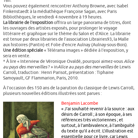
16h.
Vous pouvez également rencontrer Anthony Browne, avec Isabel
Finkenstaedt à la médiathèque Françoise Sagan, avec Paris
Bibliothèques, le vendredi 4 novembre à 19 heures.
La librairie de l’exposition
offrira un large panorama de titres, dont
les ouvrages des artistes exposés, pour prolonger le voyage
littéraire et graphique sur le thème du Salon et d’Alice. La librairie
est tenue par deux librairies de l’association Librairies93, la Malle
aux histoires (Pantin) et Folie d’encre Aulnay (Aulnay-sous-Bois).
Une édition spéciale
« Télérama images » dédiée à l’exposition, y
sera en vente.
* À lire « Interview de Véronique Ovaldé, pourquoi aimez-vous
Alice
au pays des merveilles
? » in
Alice au pays des merveilles
de Lewis
Carroll, traduction : Henri Parisot, présentation : Tiphaine
Samoyault, GF Flammarion, Paris, 2010.
À l’occasion des 150 ans de la parution du classique de Lewis Carroll,
plusieurs nouvelles éditions illustrées sont parues :
Benjamin Lacombe
« J’ai souhaité revenir à la source : aux
désirs de Carroll ; à son époque, à ses
références très victoriennes ; et
surtout, à l’ambivalence, à l’ambiguïté
du texte qu’il a écrit. L’illustration est
essentielle pour ce livre, car Lewis