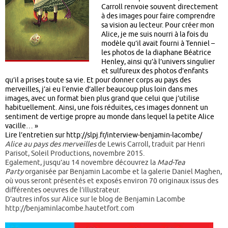
Carroll renvoie souvent directement
à des images pour faire comprendre
sa vision au lecteur. Pour créer mon
Alice, je me suis nourri à la fois du
modèle qu’il avait fourni à Tenniel –
les photos de la diaphane Béatrice
Henley, ainsi qu’à l’univers singulier
et sulfureux des photos d’enfants
qu’il a prises toute sa vie. Et pour donner corps au pays des
merveilles, j’ai eu l’envie d’aller beaucoup plus loin dans mes
images, avec un format bien plus grand que celui que j’utilise
habituellement. Ainsi, une fois réduites, ces images donnent un
sentiment de vertige propre au monde dans lequel la petite Alice
vacille… »
Lire l’entretien sur http://slpj.fr/interview-benjamin-lacombe/
Alice au pays des merveilles
de Lewis Carroll, traduit par Henri
Parisot, Soleil Productions, novembre 2015.
Egalement, jusqu’au 14 novembre découvrez la
Mad-Tea
Party
organisée par Benjamin Lacombe et la galerie Daniel Maghen,
où vous seront présentés et exposés environ 70 originaux issus des
différentes oeuvres de l’illustrateur.
D’autres infos sur Alice sur le blog de Benjamin Lacombe
http://benjaminlacombe.hautetfort.com