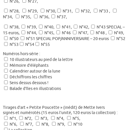
N°26,
N°27,
N°28,
N°29,
N°30,
N°31,
N°32,
N°33 ,
N°34,
N°35,
N°36,
N°37,
N°38,
N°39,
N°40,
N°41,
N°42,
N°43 SPECIAL –
15 euros,
N°44,
N°45,
N°46
N°47,
N°48 ,
N°49,
N°50
N°51 SPECIAL POP/ANNIVERSAIRE – 20 euros
N°52
N°53
N°54
N°55
Numéros hors-série :
10 illustrateurs au pied de la lettre
Mémoire d’éléphants
Calendrier autour de la lune
Déchiffrons les chiffres
Sens dessus dessous !
Balade d’îles en illustrations
Tirages d’art « Petite Poucette » (inédit) de Mette Ivers
signés et numérotés (15 euros l’unité, 120 euros la collection) :
N°1,
N°2,
N°3,
N°4,
N°5,
N°6,
N°7,
N°8,
N°9,
N°10