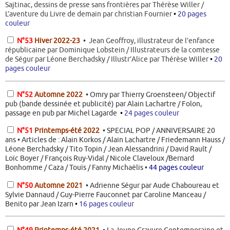
Sajtinac, dessins de presse sans frontières par Thérèse Willer /
L’aventure du Livre de demain par christian Fournier
•
20 pages
couleur
N°53
Hiver
2022-23
•
Jean Geoffroy, illustrateur de l’enfance
républicaine par Dominique Lobstein / Illustrateurs de la comtesse
de Ségur par Léone Berchadsky / Illustr’Alice par Thérèse Willer
•
20
pages couleur
N°52
Automne
2022
• Omry par Thierry Groensteen/ Objectif
pub (bande dessinée et publicité) par Alain Lachartre / Folon,
passage en pub par Michel Lagarde
•
24 pages couleur
N°51
Printemps-été 2022
• SPECIAL POP / ANNIVERSAIRE 20
ans • Articles de : Alain Korkos / Alain Lachartre / Friedemann Hauss /
Léone Berchadsky / Tito Topin / Jean Alessandrini / David Rault /
Loïc Boyer / François Ruy-Vidal / Nicole Claveloux /Bernard
Bonhomme / Caza / Touïs / Fanny Michaëlis •
44 pages couleur
N°50
Automne
2021
• Adrienne Ségur par Aude Chaboureau et
Sylvie Dannaud / Guy-Pierre Fauconnet par Caroline Manceau /
Benito par Jean Izarn
•
16 pages couleur
N°49
Printemps-été 2021
• La Jeune Gravure Contemporaine et