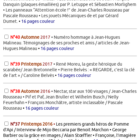
Danquin (plaques émaillées) par P. Letuppe et Sébastien Morlighem
• Les panneaux “Attention école !” de Jean-Charles Rousseau par
Pascale Rousseau • Les jouets Mécaniques de et par Gérard
Dumet.
•
16 pages couleur
N°40
Automne
2017
• Numéro hommage à Jean-Hugues
Malineau. Témoignages de ses proches et amis / articles de Jean-
Hugues Malineau
•
16 pages couleur
N°39
Printemps
2017
• René Moreu, la geste héroïque du
scarabée/ Jean Bretonnelle • Pierre Belvès : « REGARDE, c’est la clé
de l’art » / Caroline Belvès
•
16 pages couleur
N°38
Automne
2016
• Nectar, star aux 100 visages / Jean-Charles
Rousseau • Pif et Paf, Jean Bruller et Wilhelm Busch / Nelly
Feuerhahn • François Monchâtre, artiste inclassable / Pascale
Rousseau
•
16 pages couleur
N°37
Printemps 2016
•
Les premiers grands héros de Pomme
d’Api / Interview de Mijo Beccaria par Benoit Marchon • George
Barbier ou la grâce en images / Alain Stœffler • Françoise, l’imagière