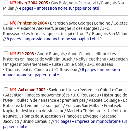
N°7
Hiver 2004-2005
• Gus Bofa, vous êtes suivi ! / François San
Millan //
4 pages – impression noire sur papier teinté
N°6
Printemps 2004
• Entretien avec Georges Lemoine / Colette
Camil • Alexandre Alexeïeff, le seigneur des épingles / J.-C.
Rousseau • Les formats : qui est in, qui est out? /
François San Millan
//
8 pages – impression monochrome sur papier teinté
N°5
Eté 2003
• André François / Anne-Claude Lellieur • Les
histoires en images de Wilhelm Busch / Nelly Feuerhahn • Attention
! Images mouvementées – suite (Emile Cohl)/ J.-C. Rousseau
• Thomas Leal da Camara / J.-C. Rousseau //
8 pages – impression
monochrome sur papier teinté
N°4
Automne 2002
•
Savignac tire sa révérence / Colette Camil
• Attention ! Images mouvementées / J.-C. Rousseau • Historique de
l’UNPI : bulletin de naissance et premiers pas / Pascale Collange • Et
Bofa créa la femme… à son goût / François San Millan • Frantisek
Kupka, le destin d’un dessinateur / Markéta Theinhardt • Un éditeur
à suivre… Points de suspension / Françoise Lévèque • Stacano
Jacovitti / Bruno Garnault //
16 pages – impression monochrome sur
papier teinté