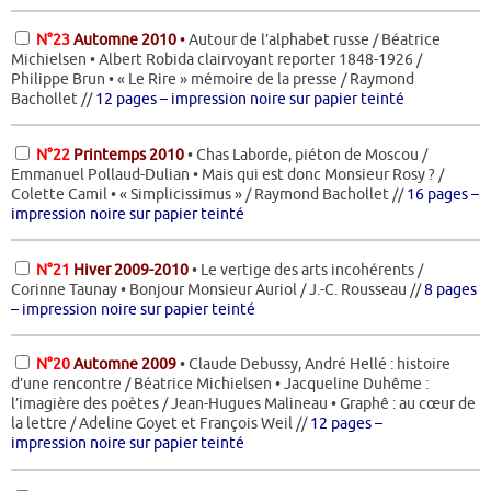
N°23
Automne 2010
•
Autour de l’alphabet russe / Béatrice
Michielsen • Albert Robida clairvoyant reporter 1848-1926 /
Philippe Brun • « Le Rire » mémoire de la presse / Raymond
Bachollet //
12 pages – impression noire sur papier teinté
N°22
Printemps 2010
• Chas Laborde, piéton de Moscou /
Emmanuel Pollaud-Dulian • Mais qui est donc Monsieur Rosy ? /
Colette Camil • « Simplicissimus » / Raymond Bachollet //
16 pages –
impression noire sur papier teinté
N°21
Hiver 2009-2010
• Le vertige des arts incohérents /
Corinne Taunay • Bonjour Monsieur Auriol / J.-C. Rousseau //
8 pages
– impression noire sur papier teinté
N°20
Automne 2009
• Claude Debussy, André Hellé : histoire
d’une rencontre / Béatrice Michielsen • Jacqueline Duhême :
l’imagière des poètes / Jean-Hugues Malineau • Graphê : au cœur de
la lettre / Adeline Goyet et François Weil //
12 pages –
impression noire sur papier teinté