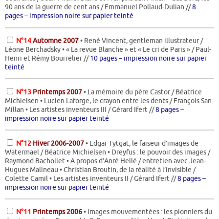
90 ans de la guerre de cent ans / Emmanuel Pollaud-Dulian //
8
pages – impression noire sur papier teinté
N°14
Automne 2007
• René Vincent, gentleman illustrateur /
Léone Berchadsky • « La revue Blanche » et « Le cri de Paris » / Paul-
Henri et Rémy Bourrelier //
10 pages – impression noire sur papier
teinté
N°13
Printemps 2007
• La mémoire du père Castor / Béatrice
Michielsen • Lucien Laforge, le crayon entre les dents / François San
Millan • Les artistes inventeurs III / Gérard Ifert //
8 pages –
impression noire sur papier teinté
N°12
Hiver 2006-2007
• Edgar Tytgat, le faiseur d’images de
Watermael / Béatrice Michielsen • Dreyfus : le pouvoir des images /
Raymond Bachollet • A propos d’Anré Hellé / entretien avec Jean-
Hugues Malineau • Christian Broutin, de la réalité à l’invisible /
Colette Camil • Les artistes inventeurs II / Gérard Ifert //
8 pages –
impression noire sur papier teinté
N°11
Printemps 2006
• Images mouvementées : les pionniers du