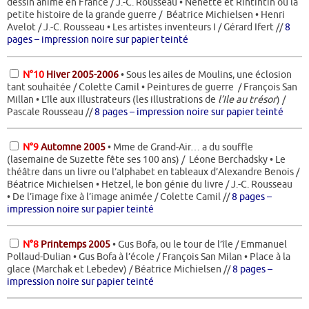
dessin animé en France / J.-C. Rousseau • Nénette et Rintintin ou la
petite histoire de la grande guerre / Béatrice Michielsen • Henri
Avelot / J.-C. Rousseau • Les artistes inventeurs I / Gérard Ifert //
8
pages – impression noire sur papier teinté
N°10
Hiver 2005-2006
• Sous les ailes de Moulins, une éclosion
tant souhaitée / Colette Camil • Peintures de guerre / François San
Millan • L’île aux illustrateurs (les illustrations de
l’Ile au trésor
) /
Pascale Rousseau //
8 pages – impression noire sur papier teinté
N°9
Automne 2005
• Mme de Grand-Air… a du souffle
(lasemaine de Suzette fête ses 100 ans) / Léone Berchadsky • Le
théâtre dans un livre ou l’alphabet en tableaux d’Alexandre Benois /
Béatrice Michielsen • Hetzel, le bon génie du livre / J.-C. Rousseau
• De l’image fixe à l’image animée / Colette Camil //
8 pages –
impression noire sur papier teinté
N°8
Printemps 2005
• Gus Bofa, ou le tour de l’île / Emmanuel
Pollaud-Dulian • Gus Bofa à l’école / François San Milan • Place à la
glace (Marchak et Lebedev) / Béatrice Michielsen //
8 pages –
impression noire sur papier teinté