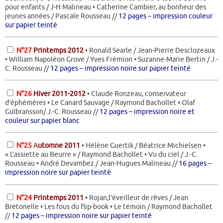
pour enfants / J-H Malineau • Catherine Cambier, au bonheur des
jeunes années / Pascale Rousseau //
12 pages – impression couleur
sur papier teinté
N°27
Printemps 2012
• Ronald Searle / Jean-Pierre Desclozeaux
• William Napoléon Grove / Yves Frémion • Suzanne-Marie Bertin / J.-
C. Rousseau //
12 pages – impression noire sur papier teinté
N°26
Hiver 2011-2012
• Claude Ronzeau, conservateur
d’éphémères • Le Canard Sauvage / Raymond Bachollet • Olaf
Gulbransson/ J.-C. Rousseau //
12 pages – impression noire et
couleur sur papier blanc
N°25
A
utomne 2011
• Hélène Guertik / Béatrice Michielsen •
« L’assiette au Beurre » / Raymond Bachollet • Vu du ciel / J.-C.
Rousseau • André Devambez / Jean-Hugues Malineau //
16 pages –
impression noire sur papier teinté
N°24
Printemps 2011
• Rojan,l’éveilleur de rêves / Jean
Bretonelle • Les fous du flip-book • Le témoin / Raymond Bachollet
//
12 pages – impression noire sur papier teinté