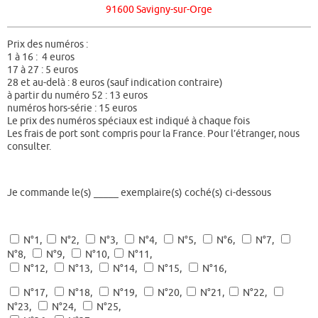
91600 Savigny-sur-Orge
Prix des numéros :
1 à 16 : 4 euros
17 à 27 : 5 euros
28 et au-delà : 8 euros (sauf indication contraire)
à partir du numéro 52 : 13 euros
numéros hors-série : 15 euros
Le prix des numéros spéciaux est indiqué à chaque fois
Les frais de port sont compris pour la France. Pour l’étranger, nous
consulter.
Je commande le(s) _____ exemplaire(s) coché(s) ci-dessous
N°1,
N°2,
N°3,
N°4,
N°5,
N°6,
N°7,
N°8,
N°9,
N°10,
N°11,
N°12,
N°13,
N°14,
N°15,
N°16,
N°17,
N°18,
N°19,
N°20,
N°21,
N°22,
N°23,
N°24,
N°25,