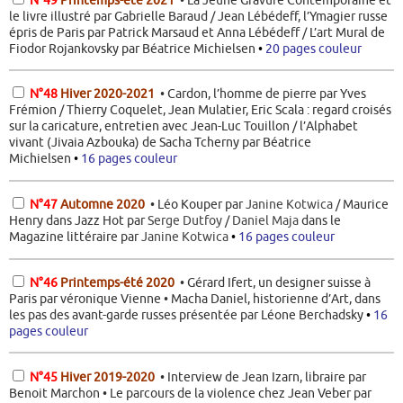
le livre illustré par Gabrielle Baraud / Jean Lébédeff, l’Ymagier russe
épris de Paris par Patrick Marsaud et Anna Lébédeff / L’art Mural de
Fiodor Rojankovsky par Béatrice Michielsen
•
20 pages couleur
N°48
Hiver 2020-2021
• Cardon, l’homme de pierre par Yves
Frémion / Thierry Coquelet, Jean Mulatier, Eric Scala : regard croisés
sur la caricature, entretien avec Jean-Luc Touillon / l’Alphabet
vivant (Jivaia Azbouka) de Sacha Tcherny par Béatrice
Michielsen
•
16 pages couleur
N°47
Automne 2020
• Léo Kouper par
Janine Kotwica
/ Maurice
Henry dans Jazz Hot par
Serge Dutfoy
/
Daniel Maja
dans le
Magazine littéraire par
Janine Kotwica
•
16 pages couleur
N°46
Printemps-été 2020
• Gérard Ifert, un designer suisse à
Paris par véronique Vienne • Macha Daniel, historienne d’Art, dans
les pas des avant-garde russes présentée par Léone Berchadsky
•
16
pages couleur
N°45
Hiver 2019-2020
• Interview de Jean Izarn, libraire par
Benoit Marchon • Le parcours de la violence chez Jean Veber par