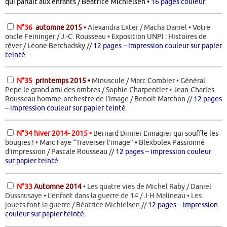
qui parlait aux enfants / Béatrice Michielsen •
16 pages couleur
N°36
automne 2015
•
Alexandra Exter / Macha Daniel
• Votre
oncle Feininger / J.-C. Rousseau • Exposition UNPI : Histoires de
rêver
/ Léone Berchadsky //
12 pages – impression couleur sur papier
teinté
N°35
printemps 2015 •
Minuscule / Marc Combier • Général
Pepe le grand ami des ombres / Sophie Charpentier •
Jean-Charles
Rousseau homme-orchestre de l’image / Benoit Marchon //
12 pages
– impression couleur sur papier teinté
N°34 hiver 2014- 2015 •
Bernard Dimier L’imagier qui souffle les
bougies ! •
Marc Faye “Traverser l’image” •
Blexbolex Passionné
d’impression / Pascale Rousseau //
12 pages – impression couleur
sur papier teinté
N°33
Automne 2014
• Les quatre vies de Michel Raby / Daniel
Dussausaye • L’enfant dans la guerre de 14 / J-H Malineau • Les
jouets font la guerre / Béatrice Michielsen //
12 pages – impression
couleur sur papier teinté.