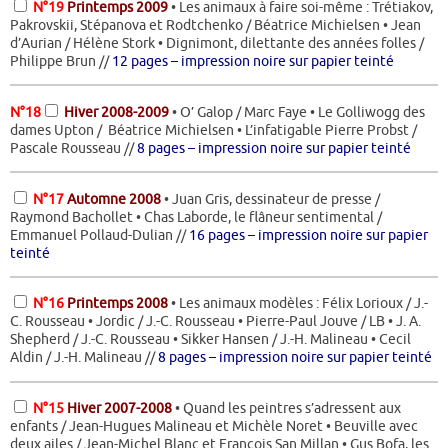
N°19
Printemps 2009
• Les animaux à faire soi-même : Trétiakov,
Pakrovskii, Stépanova et Rodtchenko / Béatrice Michielsen • Jean
d’Aurian / Hélène Stork • Dignimont, dilettante des années folles /
Philippe Brun //
12 pages – impression noire sur papier teinté
N°18
Hiver 2008-2009
• O’ Galop / Marc Faye • Le Golliwogg des
dames Upton / Béatrice Michielsen • L’infatigable Pierre Probst /
Pascale Rousseau //
8 pages – impression noire sur papier teinté
N°17
Automne 2008
• Juan Gris, dessinateur de presse /
Raymond Bachollet • Chas Laborde, le flâneur sentimental /
Emmanuel Pollaud-Dulian //
16 pages – impression noire sur papier
teinté
N°16
Printemps 2008
• Les animaux modèles : Félix Lorioux / J.-
C. Rousseau • Jordic / J.-C. Rousseau • Pierre-Paul Jouve / LB • J. A.
Shepherd / J.-C. Rousseau • Sikker Hansen / J.-H. Malineau • Cecil
Aldin / J.-H. Malineau //
8 pages – impression noire sur papier teinté
N°15
Hiver 2007-2008
• Quand les peintres s’adressent aux
enfants / Jean-Hugues Malineau et Michèle Noret • Beuville avec
deux ailes / Jean-Michel Blanc et François San Millan • Gus Bofa, les