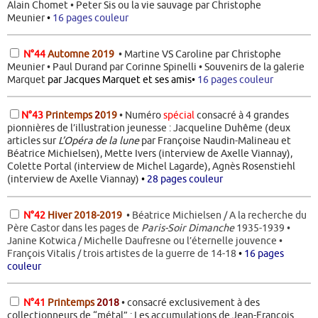
Alain Chomet • Peter Sis ou la vie sauvage par Christophe
Meunier
•
16 pages couleur
N°44
Automne 2019
• Martine VS Caroline par Christophe
Meunier • Paul Durand par Corinne Spinelli • Souvenirs de la galerie
Marquet
par Jacques Marquet et ses amis•
16 pages couleur
N°43
Printemps
2
019
• Numéro
spécial
consacré à 4 grandes
pionnières de l’illustration jeunesse : Jacqueline Duhême (deux
articles sur
L’Opéra de la lune
par Françoise Naudin-Malineau et
Béatrice Michielsen), Mette Ivers (interview de Axelle Viannay),
Colette Portal (interview de Michel Lagarde), Agnès Rosenstiehl
(interview de Axelle Viannay)
•
28 pages couleur
N°42
Hiver 2018-2019
•
Béatrice Michielsen / A la recherche du
Père Castor dans les pages de
Paris-Soir Dimanche
1935-1939 •
Janine Kotwica / Michelle Daufresne ou l’éternelle jouvence •
François Vitalis / trois artistes de la guerre de 14-18
•
16 pages
couleur
N°41
Printemps
2018
• consacré exclusivement à des
collectionneurs de “métal” : Les accumulations de Jean-François