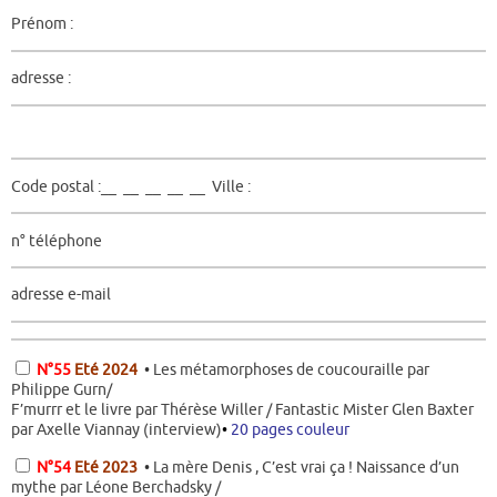
Prénom :
adresse :
Code postal :__ __ __ __ __ Ville :
n° téléphone
adresse e-mail
N°55
Eté
2024
•
Les métamorphoses de coucouraille par
Philippe Gurn/
F’murrr et le livre par Thérèse Willer / Fantastic Mister Glen Baxter
par Axelle Viannay (interview)
•
20 pages couleur
N°54
Eté
2023
•
La mère Denis , C’est vrai ça ! Naissance d’un
mythe par Léone Berchadsky /