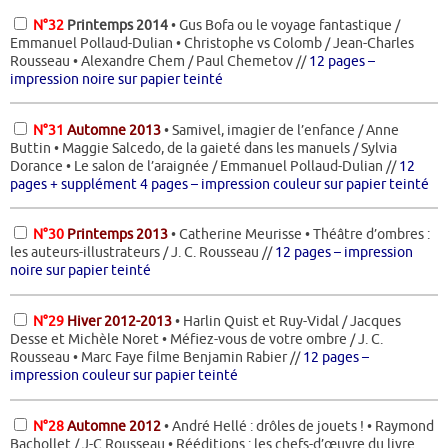
N°32
Printemps 2014
• Gus Bofa ou le voyage fantastique /
Emmanuel Pollaud-Dulian • Christophe vs Colomb / Jean-Charles
Rousseau • Alexandre Chem / Paul Chemetov //
12 pages –
impression noire sur papier teinté
N°31
Automne 2013
• Samivel, imagier de l’enfance / Anne
Buttin • Maggie Salcedo, de la gaieté dans les manuels / Sylvia
Dorance • Le salon de l’araignée / Emmanuel Pollaud-Dulian //
12
pages + supplément 4 pages – impression couleur sur papier teinté
N°30
Printemps 2013
• Catherine Meurisse • Théâtre d’ombres :
les auteurs-illustrateurs / J. C. Rousseau //
12 pages – impression
noire sur papier teinté
N°29
Hiver 2012-2013
• Harlin Quist et Ruy-Vidal / Jacques
Desse et Michèle Noret • Méfiez-vous de votre ombre / J. C.
Rousseau • Marc Faye filme Benjamin Rabier //
12 pages –
impression couleur sur papier teinté
N°28
Automne 2012
• André Hellé : drôles de jouets ! • Raymond
Bachollet / J-C Rousseau • Rééditions : les chefs-d’œuvre du livre