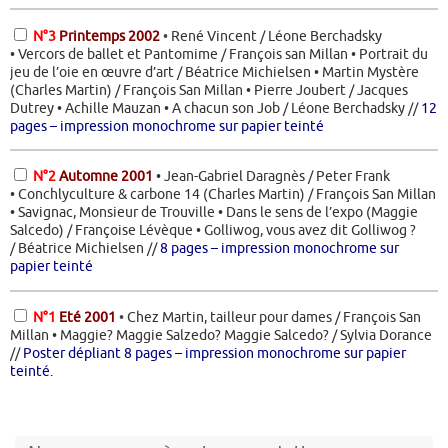
N°3
Printemps 2002
•
René Vincent / Léone Berchadsky
• Vercors de ballet et Pantomime / François san Millan • Portrait du
jeu de l’oie en œuvre d’art / Béatrice Michielsen • Martin Mystère
(Charles Martin) / François San Millan • Pierre Joubert / Jacques
Dutrey • Achille Mauzan • A chacun son Job /
Léone Berchadsky //
12
pages – impression monochrome sur papier teinté
N°2
Automne 2001
• Jean-Gabriel Daragnès / Peter Frank
• Conchlyculture & carbone 14 (Charles Martin) / François San Millan
• Savignac, Monsieur de Trouville • Dans le sens de l’expo (Maggie
Salcedo) / Françoise Lévèque • Golliwog, vous avez dit Golliwog ?
/ Béatrice Michielsen //
8 pages – impression monochrome sur
papier teinté
N
°1
Eté 2001
•
Chez Martin, tailleur pour dames / François San
Millan • Maggie? Maggie Salzedo? Maggie Salcedo? / Sylvia Dorance
//
Poster dépliant 8 pages – impression monochrome sur papier
teinté.