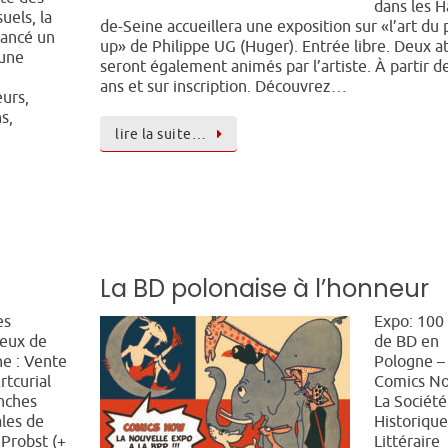
dans les H
suels, la
de-Seine accueillera une exposition sur «l’art du 
 lancé un
up» de Philippe UG (Huger). Entrée libre. Deux at
 une
seront également animés par l’artiste. À partir d
ans et sur inscription. Découvrez…
eurs,
s,
lire la suite…
La BD polonaise à l’honneur
es
Expo: 100
eux de
de BD en
ne : Vente
Pologne –
rtcurial
Comics No
nches
La Société
ales de
Historique
 Probst (+
Littéraire