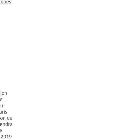
cques
s
alon
de
au
aris
ion du
iendra
 8
 2019