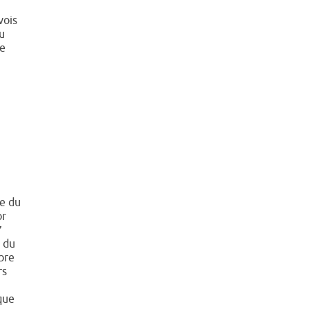
vois
du
de
ue du
or
7
n du
bre
rs
que