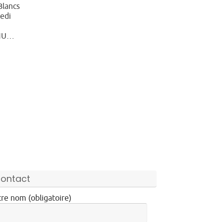
Blancs
edi
ENU…
ontact
re nom (obligatoire)