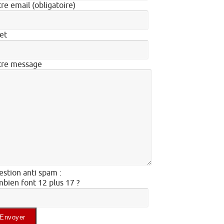
re email (obligatoire)
et
tre message
stion anti spam :
bien font 12 plus 17 ?