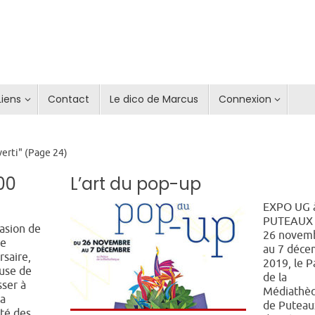
Liens
Contact
Le dico de Marcus
Connexion
verti"
(Page 24)
900
L’art du pop-up
EXPO UG 
PUTEAUX
casion de
26 novem
0e
au 7 déce
rsaire,
2019, le P
use de
de la
sser à
Médiathè
la
de Puteau
ité des