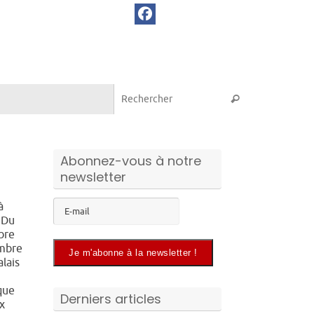
Recherche pou
Rechercher
Abonnez-vous à notre
newsletter
à
 Du
bre
mbre
alais
que
Derniers articles
x