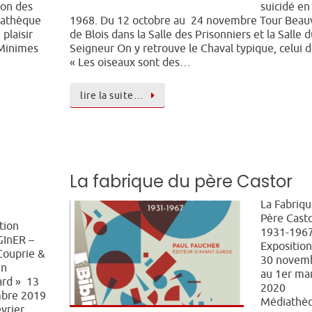
ion des
suicidé en
iathèque
1968. Du 12 octobre au 24 novembre Tour Beau
plaisir
de Blois dans la Salle des Prisonniers et la Salle 
 Minimes
Seigneur On y retrouve le Chaval typique, celui 
« Les oiseaux sont des…
lire la suite…
La fabrique du père Castor
La Fabriq
Père Cast
tion
1931-196
GInER –
Expositio
Couprie &
30 novem
in
au 1er ma
ard » 13
2020
bre 2019
Médiathè
évrier