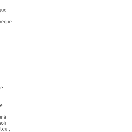
èque
thèque
ne
n
de
r à
noir
teur,