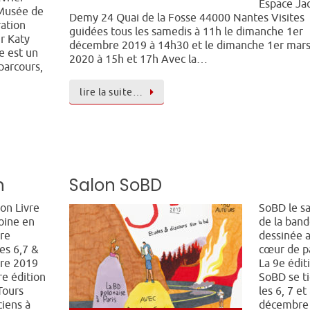
Espace Ja
Musée de
Demy 24 Quai de la Fosse 44000 Nantes Visites
tration
guidées tous les samedis à 11h le dimanche 1er
r Katy
décembre 2019 à 14h30 et le dimanche 1er mar
e est un
2020 à 15h et 17h Avec la…
parcours,
lire la suite…
n
Salon SoBD
ion Livre
SoBD le s
oine en
de la ban
ire
dessinée 
es 6,7 &
cœur de p
re 2019
La 9e édit
re édition
SoBD se t
Tours
les 6, 7 et
ciens à
décembre