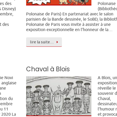
es des
Polonaise
s Disney)
(Biblioth
vembre,
Polonaise de Paris) En partenariat avec le salon
parisien de la Bande dessinée, le SoBD, la Biblio
t des
Polonaise de Paris vous invite à assister à une
exposition exceptionnelle en l’honneur de la…
lire la suite…
Chaval à Blois
ie Novi
A Blois, u
 anglaise
expositio
ane
réveille le
n
souvenir 
tion du
Chaval,
vembre
dessinateu
au 11
l’humour 
r 2020 La
et provoca