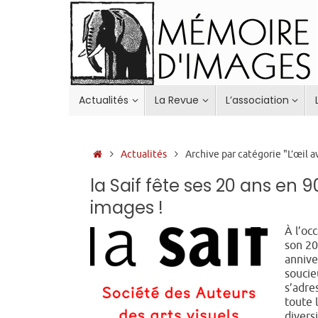
Passer
au
contenu
Passer
Actualités
La Revue
L’association
au
contenu
Accueil
Actualités
Archive par catégorie "L’œil a
la Saif fête ses 20 ans en 
images !
À l’oc
son 2
annive
soucie
s’adre
toute 
divers