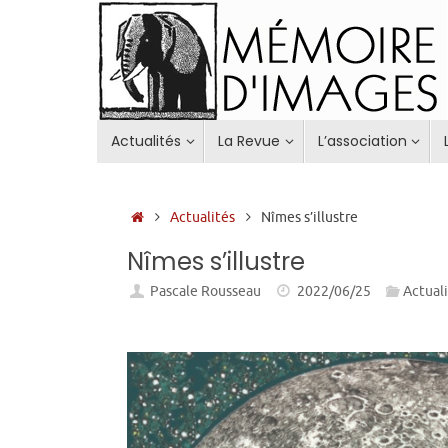
Passer
au
contenu
Passer
Actualités
La Revue
L’association
au
contenu
Accueil
Actualités
Nîmes s’illustre
Nîmes s’illustre
Pascale Rousseau
2022/06/25
Actual