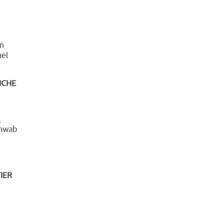
nn
ael
ICHE
,
hwab
IER