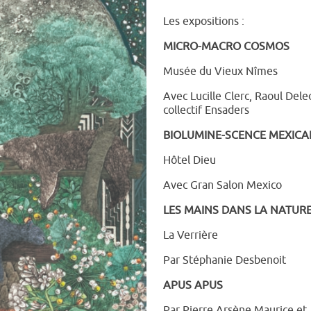
Les expositions :
MICRO-MACRO COSMOS
Musée du Vieux Nîmes
Avec Lucille Clerc, Raoul Deleo
collectif Ensaders
BIOLUMINE-SCENCE MEXICA
Hôtel Dieu
Avec Gran Salon Mexico
LES MAINS DANS LA NATUR
La Verrière
Par Stéphanie Desbenoit
APUS APUS
Par Pierre Arsène Maurice et