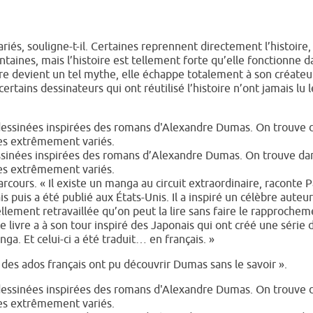
ariés, souligne-t-il. Certaines reprennent directement l’histoire,
ntaines, mais l’histoire est tellement forte qu’elle fonctionne d
re devient un tel mythe, elle échappe totalement à son créateu
ertains dessinateurs qui ont réutilisé l’histoire n’ont jamais lu l
ssinées inspirées des romans d’Alexandre Dumas. On trouve da
les extrêmement variés.
ours. « Il existe un manga au circuit extraordinaire, raconte P
s puis a été publié aux États-Unis. Il a inspiré un célèbre auteu
tellement retravaillée qu’on peut la lire sans faire le rapprochem
 livre a à son tour inspiré des Japonais qui ont créé une série 
a. Et celui-ci a été traduit… en français. »
 des ados français ont pu découvrir Dumas sans le savoir ».