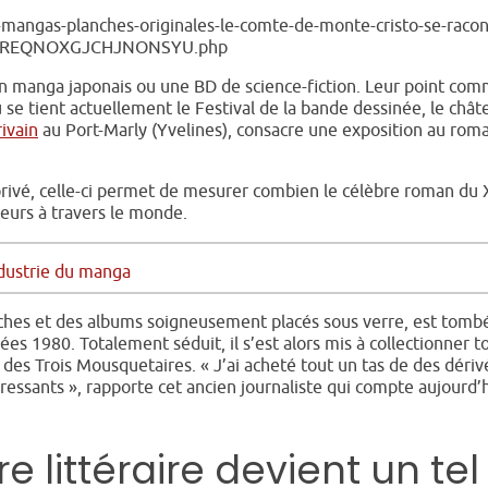
s-mangas-planches-originales-le-comte-de-monte-cristo-se-racon
3JH3REQNOXGJCHJNONSYU.php
un manga japonais ou une BD de science-fiction. Leur point co
e tient actuellement le Festival de la bande dessinée, le chât
rivain
au Port-Marly (Yvelines), consacre une exposition au rom
privé, celle-ci permet de mesurer combien le célèbre roman du 
ateurs à travers le monde.
ndustrie du manga
anches et des albums soigneusement placés sous verre, est tomb
es 1980. Totalement séduit, il s’est alors mis à collectionner t
e des Trois Mousquetaires. « J’ai acheté tout un tas de des dériv
éressants », rapporte cet ancien journaliste qui compte aujourd’
littéraire devient un tel