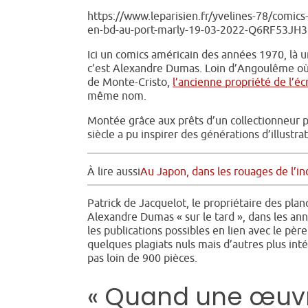
https://www.leparisien.fr/yvelines-78/comic
en-bd-au-port-marly-19-03-2022-Q6RF5
Ici un comics américain des années 1970, là 
c’est Alexandre Dumas. Loin d’Angoulême où s
de Monte-Cristo,
l’ancienne propriété de l’éc
même nom.
Montée grâce aux prêts d’un collectionneur 
siècle a pu inspirer des générations d’illustr
À lire aussi
Au Japon, dans les rouages de l’i
Patrick de Jacquelot, le propriétaire des pl
Alexandre Dumas « sur le tard », dans les anné
les publications possibles en lien avec le pèr
quelques plagiats nuls mais d’autres plus int
pas loin de 900 pièces.
« Quand une œuvre 