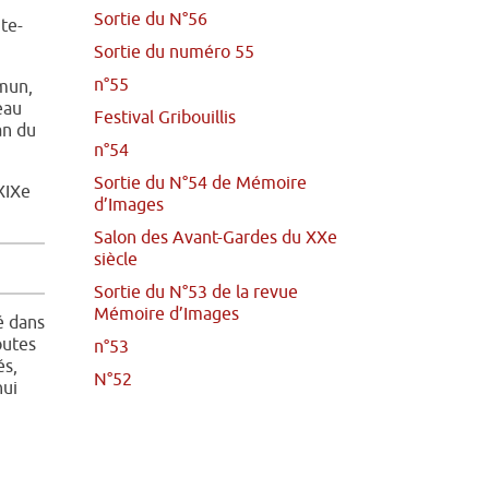
Sortie du N°56
te-
Sortie du numéro 55
n°55
mmun,
eau
Festival Gribouillis
an du
n°54
Sortie du N°54 de Mémoire
XIXe
d’Images
Salon des Avant-Gardes du XXe
siècle
Sortie du N°53 de la revue
Mémoire d’Images
é dans
outes
n°53
és,
N°52
hui