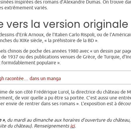
ssinées inspirées des romans d’Alexandre Dumas. On trouve da
les extrêmement variés.
 vers la version originale
essins d’Erik Arnoux, de l’Italien Carlo Rispoli, ou de l’América
ches du XIXe siècle, « la préhistoire de la BD ».
nels chinois de poche des années 1980 avec « un dessin par page
 de 1937 ou des publications venues de Grèce, de Turquie, d’In
 formidablement populaire ».
Gogh racontée… dans un manga
time de son côté Frédérique Lurol, la directrice du château de 
ement, de voir quelle a pu être sa portée. C’est aussi une entré
r envie de rentrer dans ses romans ». L’exposition est à décou
e »
, du mardi au dimanche aux horaires d’ouverture du château,
 visite du château). Renseignements
ici
.