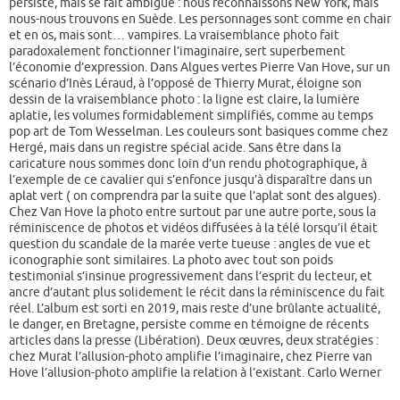
persiste, mais se fait ambiguë : nous reconnaissons New York, mais
nous-nous trouvons en Suède. Les personnages sont comme en chair
et en os, mais sont… vampires. La vraisemblance photo fait
paradoxalement fonctionner l’imaginaire, sert superbement
l’économie d’expression. Dans Algues vertes Pierre Van Hove, sur un
scénario d’Inès Léraud, à l’opposé de Thierry Murat, éloigne son
dessin de la vraisemblance photo : la ligne est claire, la lumière
aplatie, les volumes formidablement simplifiés, comme au temps
pop art de Tom Wesselman. Les couleurs sont basiques comme chez
Hergé, mais dans un registre spécial acide. Sans être dans la
caricature nous sommes donc loin d’un rendu photographique, à
l’exemple de ce cavalier qui s’enfonce jusqu’à disparaître dans un
aplat vert ( on comprendra par la suite que l’aplat sont des algues).
Chez Van Hove la photo entre surtout par une autre porte, sous la
réminiscence de photos et vidéos diffusées à la télé lorsqu’il était
question du scandale de la marée verte tueuse : angles de vue et
iconographie sont similaires. La photo avec tout son poids
testimonial s’insinue progressivement dans l’esprit du lecteur, et
ancre d’autant plus solidement le récit dans la réminiscence du fait
réel. L’album est sorti en 2019, mais reste d’une brûlante actualité,
le danger, en Bretagne, persiste comme en témoigne de récents
articles dans la presse (Libération). Deux œuvres, deux stratégies :
chez Murat l’allusion-photo amplifie l’imaginaire, chez Pierre van
Hove l’allusion-photo amplifie la relation à l’existant. Carlo Werner