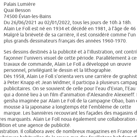
Palais Lumière
Quai Besson
74500
Évian-les-Bains
Du 26/06/2021 au 02/01/2022, tous les jours de 10h à 18h.
Alain Le Foll est né en 1934 et décédé en 1981, à l’âge de 46 
Malgré la brièveté de sa carrière, il est considéré comme l’un
plus grands dessinateurs français des années 1960-1970.
Ses dessins destinés à la publicité et à l’illustration, ont contr
façonner l’univers visuel de cette période. Parallèlement à ce
travaux de commande, Alain Le Foll a développé un œuvre
personnel, privilégiant le dessin et la lithographie.
Dès 1958, Alain Le Foll s’orienta vers une carrière de graphist
à Peter Knapp et Jean Widmer, il participa à plusieurs campa
publicitaires. On se souvient de celle pour l’eau d’Evian, l’Eau
qui a donné lieu à un film d’animation d’Alexandre Alexeieff. 
geisha imaginée par Alain Le Foll de la campagne Obao, bain
mousse à la japonaise a longtemps été l’emblème de cette
marque. Les bannières recouvrant les façades des magasins 
res marquants. Alain Le Foll noua également une collaboration
ition et une agence de publicité.
llustration. Il collabora avec de nombreux magazines en France e