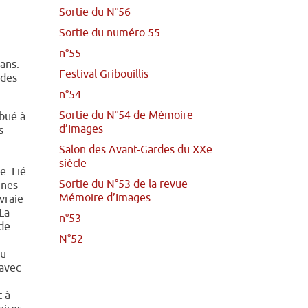
Sortie du N°56
Sortie du numéro 55
n°55
ans.
Festival Gribouillis
 des
n°54
Sortie du N°54 de Mémoire
ibué à
d’Images
s
Salon des Avant-Gardes du XXe
siècle
e. Lié
Sortie du N°53 de la revue
gnes
Mémoire d’Images
 vraie
La
n°53
 de
N°52
du
 avec
t à