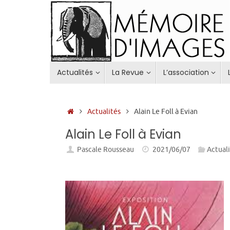
Passer
au
contenu
Passer
Actualités
La Revue
L’association
au
contenu
Accueil
Actualités
Alain Le Foll à Evian
Alain Le Foll à Evian
Pascale Rousseau
2021/06/07
Actual