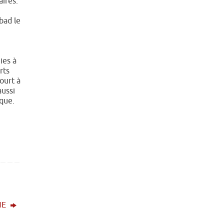
aires.
bad le
ies à
rts
court à
aussi
ique.
NE