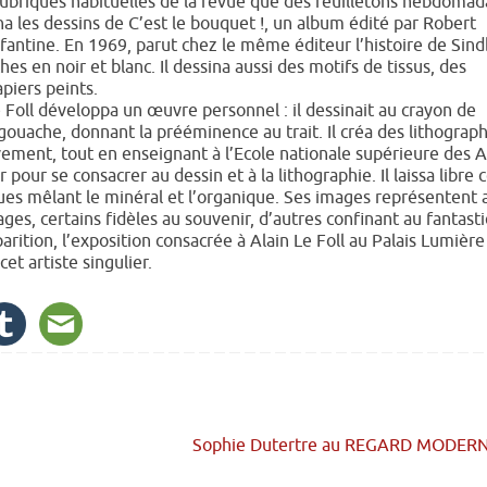
les rubriques habituelles de la revue que des feuilletons hebdomad
signa les dessins de C’est le bouquet !, un album édité par Robert
enfantine. En 1969, parut chez le même éditeur l’histoire de Sind
s en noir et blanc. Il dessina aussi des motifs de tissus, des
piers peints.
Foll développa un œuvre personnel : il dessinait au crayon de
a gouache, donnant la prééminence au trait. Il créa des lithograph
vement, tout en enseignant à l’Ecole nationale supérieure des A
ur pour se consacrer au dessin et à la lithographie. Il laissa libre 
ues mêlant le minéral et l’organique. Ses images représentent 
ges, certains fidèles au souvenir, d’autres confinant au fantast
rition, l’exposition consacrée à Alain Le Foll au Palais Lumière
et artiste singulier.
Sophie Dutertre au REGARD MODER