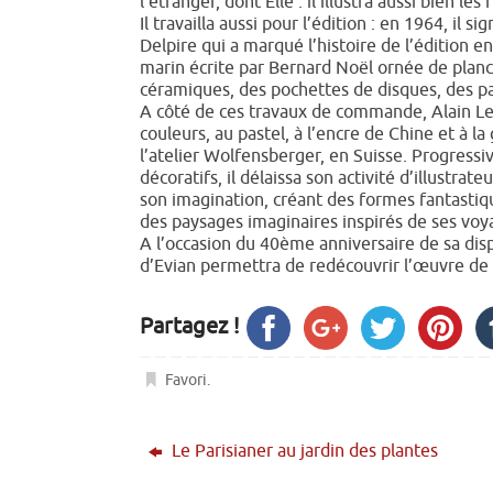
l’étranger, dont Elle : il illustra aussi bien 
Il travailla aussi pour l’édition : en 1964, il 
Delpire qui a marqué l’histoire de l’édition 
marin écrite par Bernard Noël ornée de planche
céramiques, des pochettes de disques, des pa
A côté de ces travaux de commande, Alain Le 
couleurs, au pastel, à l’encre de Chine et à l
l’atelier Wolfensberger, en Suisse. Progressi
décoratifs, il délaissa son activité d’illustrate
son imagination, créant des formes fantastiq
des paysages imaginaires inspirés de ses voya
A l’occasion du 40ème anniversaire de sa dispa
d’Evian permettra de redécouvrir l’œuvre de c
Partagez !
Favori
.
Le Parisianer au jardin des plantes