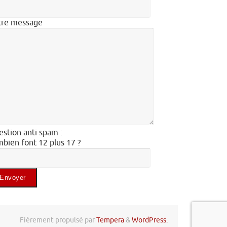
tre message
stion anti spam :
bien font 12 plus 17 ?
illez laisser ce champ vide.
Fièrement propulsé par
Tempera
&
WordPress.