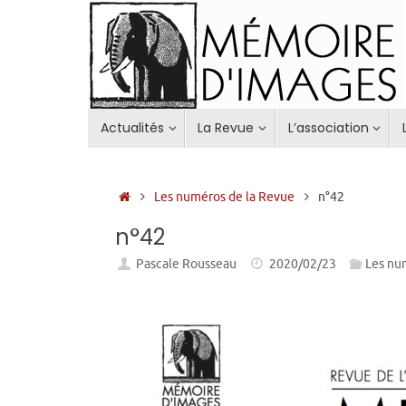
Passer
au
contenu
Passer
Actualités
La Revue
L’association
au
contenu
Accueil
Les numéros de la Revue
n°42
n°42
Pascale Rousseau
2020/02/23
Les nu