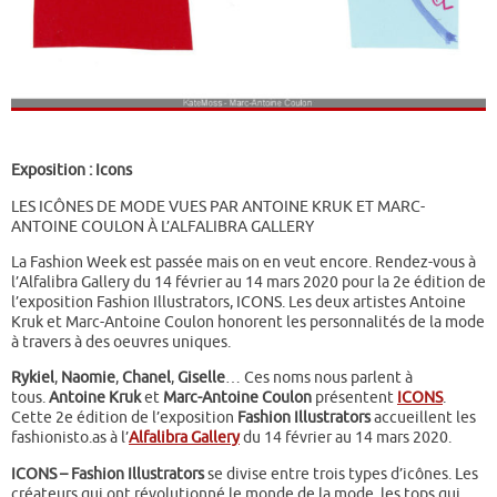
Exposition : Icons
LES ICÔNES DE MODE VUES PAR ANTOINE KRUK ET MARC-
ANTOINE COULON À L’ALFALIBRA GALLERY
La Fashion Week est passée mais on en veut encore. Rendez-vous à
l’Alfalibra Gallery du 14 février au 14 mars 2020 pour la 2e édition de
l’exposition Fashion Illustrators, ICONS. Les deux artistes Antoine
Kruk et Marc-Antoine Coulon honorent les personnalités de la mode
à travers à des oeuvres uniques.
Rykiel
,
Naomie
,
Chanel
,
Giselle
… Ces noms nous parlent à
tous.
Antoine Kruk
et
Marc-Antoine Coulon
présentent
ICONS
.
Cette 2e édition de l’exposition
Fashion Illustrators
accueillent les
fashionisto.as à l’
Alfalibra Gallery
du 14 février au 14 mars 2020.
ICONS – Fashion Illustrators
se divise entre trois types d’icônes. Les
créateurs qui ont révolutionné le monde de la mode, les tops qui