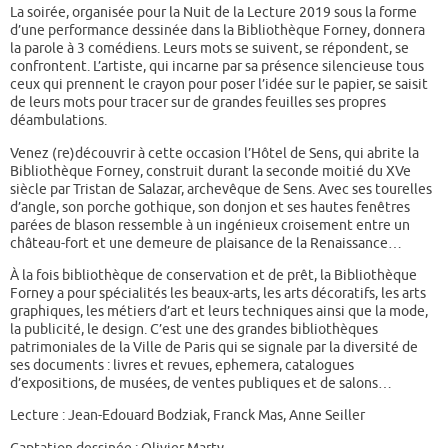
La soirée, organisée pour la Nuit de la Lecture 2019 sous la forme
d’une performance dessinée dans la Bibliothèque Forney, donnera
la parole à 3 comédiens. Leurs mots se suivent, se répondent, se
confrontent. L’artiste, qui incarne par sa présence silencieuse tous
ceux qui prennent le crayon pour poser l’idée sur le papier, se saisit
de leurs mots pour tracer sur de grandes feuilles ses propres
déambulations.
Venez (re)découvrir à cette occasion l’Hôtel de Sens, qui abrite la
Bibliothèque Forney
,
construit durant la seconde moitié du XVe
siècle par Tristan de Salazar, archevêque de Sens. Avec ses tourelles
d’angle, son porche gothique, son donjon et ses hautes fenêtres
parées de blason ressemble à un ingénieux croisement entre un
château-fort et une demeure de plaisance de la Renaissance…
À la fois bibliothèque de conservation et de prêt, la Bibliothèque
Forney a pour spécialités les beaux-arts, les arts décoratifs, les arts
graphiques, les métiers d’art et leurs techniques ainsi que la mode,
la publicité, le design. C’est une des grandes bibliothèques
patrimoniales de la Ville de Paris qui se signale par la diversité de
ses documents : livres et revues, ephemera, catalogues
d’expositions, de musées, de ventes publiques et de salons…
Lecture : Jean-Edouard Bodziak, Franck Mas, Anne Seiller
Captation dessinée : Olivier Marty