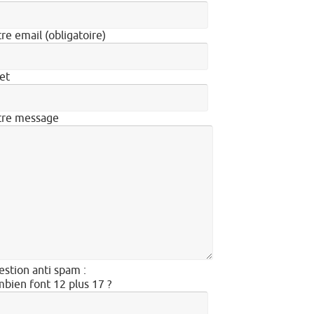
re email (obligatoire)
et
tre message
stion anti spam :
bien font 12 plus 17 ?