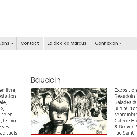
Liens
Contact
Le dico de Marcus
Connexion
Baudoin
en livre,
Expositio
station
Beaudoin 
ale,
Balades d
te,
juin au 1e
ire et
septembr
, le livre
Galerie H
e ses
& Breyne 
habituels
rue Saint-