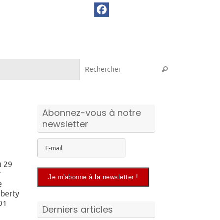
Recherche pou
Rechercher
Abonnez-vous à notre
newsletter
n
:
u 29
r
e
uberty
91
Derniers articles