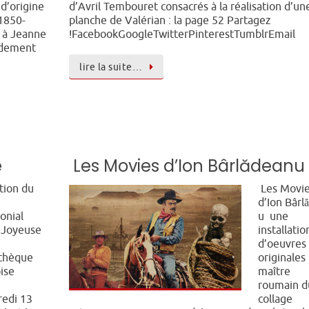
 d’origine
d’Avril Tembouret consacrés à la réalisation d’un
1850-
planche de Valérian : la page 52 Partagez
é à Jeanne
!FacebookGoogleTwitterPinterestTumblrEmail
pidement
lire la suite…
e
Les Movies d’Ion Bârlădeanu
tion du
Les Movi
d’Ion Bârl
onial
u une
 Joyeuse
installatio
d’oeuvres
thèque
originales 
ise
maître
roumain d
redi 13
collage