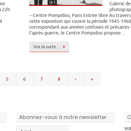
rne
Galerie de
à 22h
photograp
– Centre Pompidou, Paris Entrée libre Au travers
l
cette exposition qui couvre la période 1945-1960
correspondant aux années confuses et précaires
l’après-guerre, le Centre Pompidou propose…
lire la suite…
5
6
7
8
›
»
Abonnez-vous à notre newsletter
C
Vot