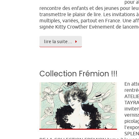
pour al
rencontre des enfants et des jeunes pour leu
transmettre le plaisir de lire. Les invitations à
multiples, variées, partout en France. Une af
signée Kitty Crowther Evènement de lance
lire la suite…
Collection Frémion !!!
En att
rentré
ATELI
TAYRA
invite
vernis
picola
l′expo
SPLE