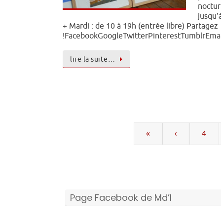
noctu
jusqu’
+ Mardi : de 10 à 19h (entrée libre) Partagez
!FacebookGoogleTwitterPinterestTumblrEmai
lire la suite…
«
‹
4
Page Facebook de Md’I