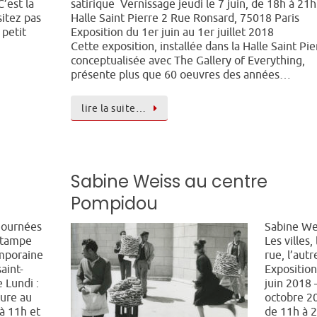
C’est la
satirique Vernissage jeudi le 7 juin, de 18h à 21
sitez pas
Halle Saint Pierre 2 Rue Ronsard, 75018 Paris
 petit
Exposition du 1er juin au 1er juillet 2018
Cette exposition, installée dans la Halle Saint Pie
conceptualisée avec The Gallery of Everything,
présente plus que 60 oeuvres des années…
lire la suite…
Sabine Weiss au centre
Pompidou
ournées
Sabine We
stampe
Les villes, 
mporaine
rue, l’autr
aint-
Exposition
e Lundi :
juin 2018 
ure au
octobre 2
 à 11h et
de 11h à 