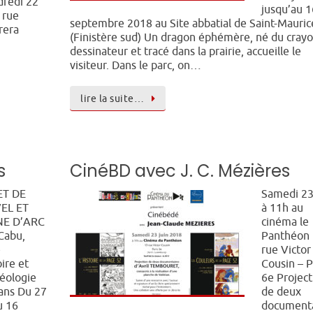
redi 22
jusqu’au 1
 rue
septembre 2018 au Site abbatial de Saint-Mauric
trera
(Finistère sud) Un dragon éphémère, né du cray
dessinateur et tracé dans la prairie, accueille le
visiteur. Dans le parc, on…
lire la suite…
s
CinéBD avec J. C. Mézières
T DE
Samedi 23
EL ET
à 11h au
E D’ARC
cinéma le
Cabu,
Panthéon
e
rue Victor
oire et
Cousin – P
éologie
6e Project
ans Du 27
de deux
u 16
documenta