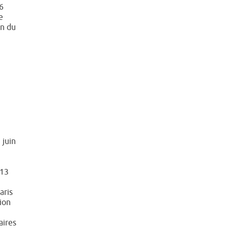
6
e
on du
 juin
 13
aris
ion
ires