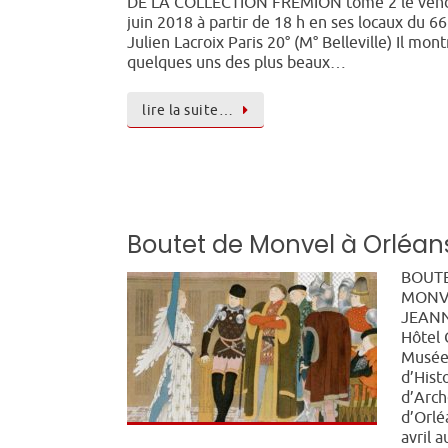
DE LA COLLECTION FREMION tome 2 le vend
juin 2018 à partir de 18 h en ses locaux du 66
Julien Lacroix Paris 20° (M° Belleville) Il mon
quelques uns des plus beaux…
lire la suite…
Boutet de Monvel à Orléan
BOUTE
MONV
JEANN
Hôtel 
Musé
d’Hist
d’Arch
d’Orlé
avril a