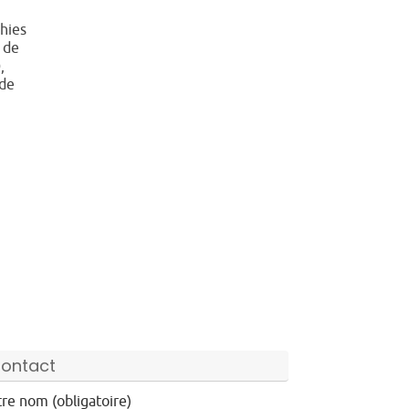
hies
 de
,
 de
ontact
re nom (obligatoire)