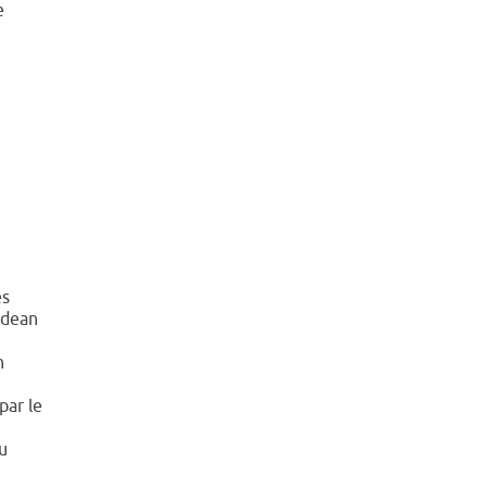
e
es
ădean
n
par le
u