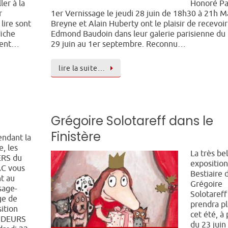
ler à la
Honoré Pa
r
1er Vernissage le jeudi 28 juin de 18h30 à 21h M
 lire sont
Breyne et Alain Huberty ont le plaisir de recevoir
fiche
Edmond Baudoin dans leur galerie parisienne du
ment…
29 juin au 1er septembre. Reconnu…
lire la suite…
Grégoire Solotareff dans le
Finistère
endant la
e, les
La très bel
ERS du
exposition
C vous
Bestiaire 
nt au
Grégoire
sage-
Solotareff
ge de
prendra p
sition
cet été, à 
NDEURS
du 23 juin