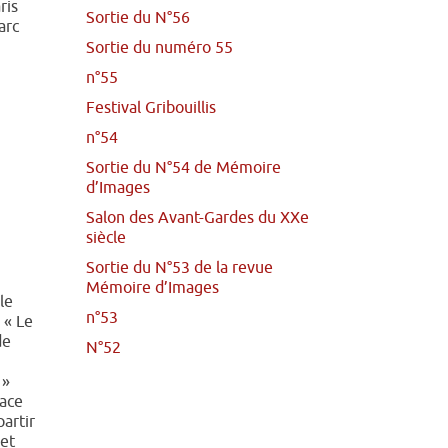
ris
Sortie du N°56
arc
Sortie du numéro 55
n°55
Festival Gribouillis
n°54
Sortie du N°54 de Mémoire
d’Images
Salon des Avant-Gardes du XXe
siècle
Sortie du N°53 de la revue
Mémoire d’Images
le
n°53
 « Le
de
N°52
 »
lace
partir
 et