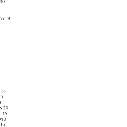
h30
rre et
iss
la
e
s 20
– 15
018
21h