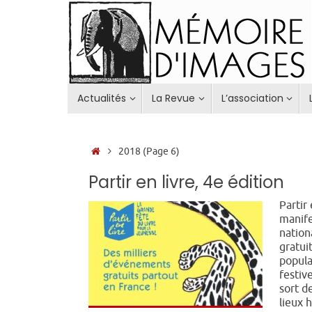
Passer
au
contenu
Passer
Actualités
La Revue
L’association
au
contenu
Accueil
2018
(Page 6)
Partir en livre, 4e édition
Partir 
manife
nation
gratui
popula
festive
sort d
lieux 