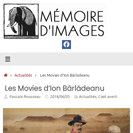
Passer
au
contenu
Accueil
Actualités
Les Movies d’Ion Bârlădeanu
Les Movies d’Ion Bârlădeanu
Pascale Rousseau
2018/06/05
Actualités
,
L’œil averti