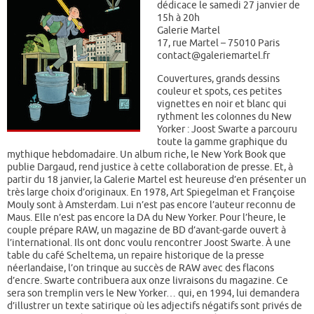
dédicace le samedi 27 janvier de
15h à 20h
Galerie Martel
17, rue Martel – 75010 Paris
contact@galeriemartel.fr
Couvertures, grands dessins
couleur et spots, ces petites
vignettes en noir et blanc qui
rythment les colonnes du New
Yorker : Joost Swarte a parcouru
toute la gamme graphique du
mythique hebdomadaire. Un album riche, le New York Book que
publie Dargaud, rend justice à cette collaboration de presse. Et, à
partir du 18 janvier, la Galerie Martel est heureuse d’en présenter un
très large choix d’originaux. En 1978, Art Spiegelman et Françoise
Mouly sont à Amsterdam. Lui n’est pas encore l’auteur reconnu de
Maus. Elle n’est pas encore la DA du New Yorker. Pour l’heure, le
couple prépare RAW, un magazine de BD d’avant-garde ouvert à
l’international. Ils ont donc voulu rencontrer Joost Swarte. À une
table du café Scheltema, un repaire historique de la presse
néerlandaise, l’on trinque au succès de RAW avec des flacons
d’encre. Swarte contribuera aux onze livraisons du magazine. Ce
sera son tremplin vers le New Yorker… qui, en 1994, lui demandera
d’illustrer un texte satirique où les adjectifs négatifs sont privés de