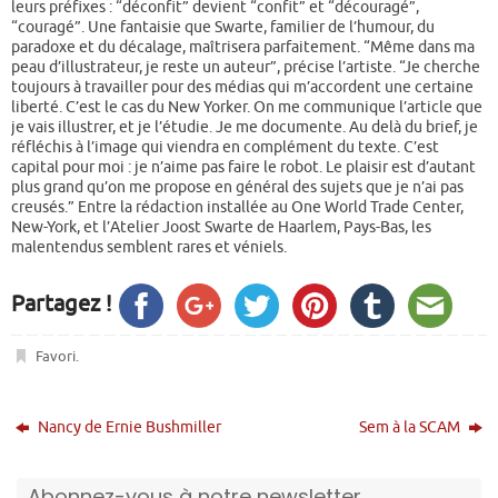
leurs préfixes : “déconfit” devient “confit” et “découragé”,
“couragé”. Une fantaisie que Swarte, familier de l’humour, du
paradoxe et du décalage, maîtrisera parfaitement. “Même dans ma
peau d’illustrateur, je reste un auteur”, précise l’artiste. “Je cherche
toujours à travailler pour des médias qui m’accordent une certaine
liberté. C’est le cas du New Yorker. On me communique l’article que
je vais illustrer, et je l’étudie. Je me documente. Au delà du brief, je
réfléchis à l’image qui viendra en complément du texte. C’est
capital pour moi : je n’aime pas faire le robot. Le plaisir est d’autant
plus grand qu’on me propose en général des sujets que je n’ai pas
creusés.” Entre la rédaction installée au One World Trade Center,
New-York, et l’Atelier Joost Swarte de Haarlem, Pays-Bas, les
malentendus semblent rares et véniels.
Partagez !
Favori
.
Nancy de Ernie Bushmiller
Sem à la SCAM
Abonnez-vous à notre newsletter