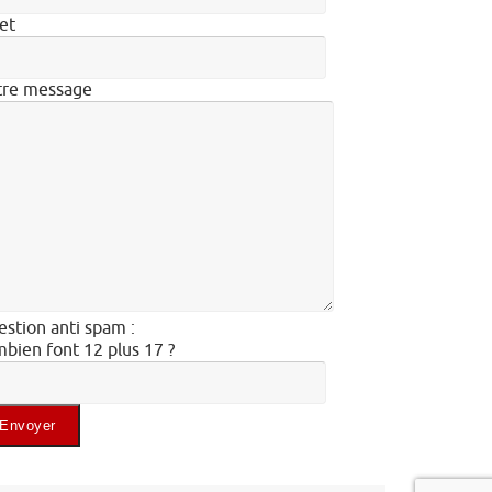
et
tre message
stion anti spam :
bien font 12 plus 17 ?
illez laisser ce champ vide.