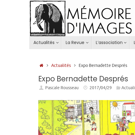
Passer
au
contenu
Passer
Actualités
La Revue
L’association
au
contenu
Accueil
Actualités
Expo Bernadette Després
Expo Bernadette Després
Pascale Rousseau
2017/04/29
Actual