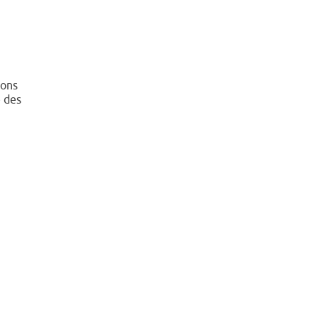
ions
e des