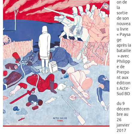
on de
la
sortie
de son
nouvea
u livre
« Paysa
ge
après la
bataille
» avec
Philipp
e de
Pierpo
nt aux
édition
s Acte-
Sud BD
du 9
décem
bre au
26
janvier
2017