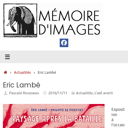
Passer
au
contenu
Accueil
Actualités
Eric Lambé
Eric Lambé
Pascale Rousseau
2016/11/11
Actualités
,
L’œil averti
Exposit
ion
à
l’occasi