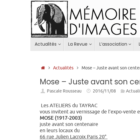
Passer
au
contenu
Passer
Actualités
La Revue
L’association
au
contenu
Accueil
Actualités
Mose – Juste avant son cente
Mose – Juste avant son ce
Pascale Rousseau
2016/11/08
Actual
Les ATELIERS du TAYRAC
vous invitent au vernissage de l’expo-vente 
MOSE (1917-2003)
juste avant son centenaire
en leurs locaux du
66 rue Julien Lacroix Paris 20°