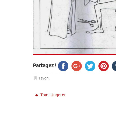
Partagez !
Favori
.
Tomi Ungerer