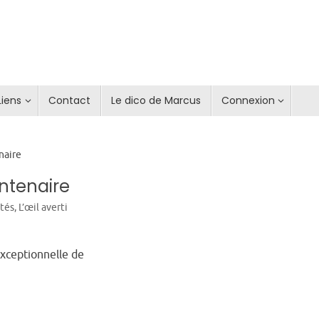
Liens
Contact
Le dico de Marcus
Connexion
naire
ntenaire
ités
,
L’œil averti
exceptionnelle de