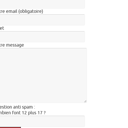
re email (obligatoire)
et
tre message
stion anti spam :
bien font 12 plus 17 ?