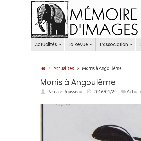
Passer
au
contenu
Passer
Actualités
La Revue
L’association
au
contenu
Accueil
Actualités
Morris à Angoulême
Morris à Angoulême
Pascale Rousseau
2016/01/20
Actual