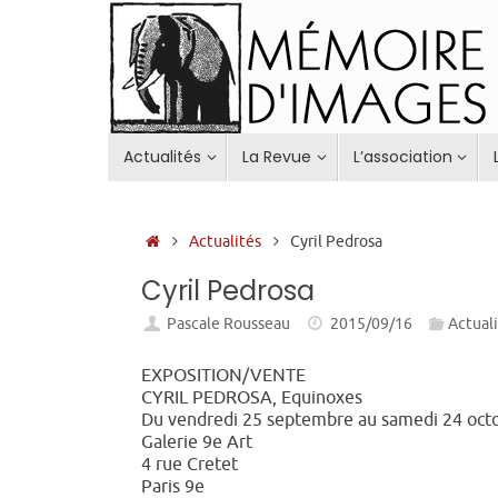
Passer
au
contenu
Passer
Actualités
La Revue
L’association
au
contenu
Accueil
Actualités
Cyril Pedrosa
Cyril Pedrosa
Pascale Rousseau
2015/09/16
Actual
EXPOSITION/VENTE
CYRIL PEDROSA, Equinoxes
Du vendredi 25 septembre au samedi 24 oct
Galerie 9e Art
4 rue Cretet
Paris 9e