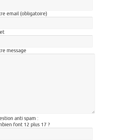
re email (obligatoire)
et
tre message
stion anti spam :
bien font 12 plus 17 ?