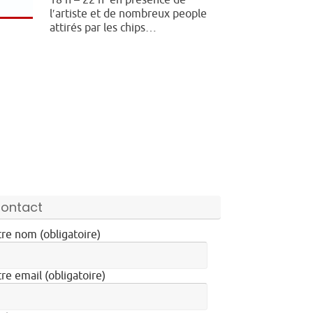
18 h – 22 h en présence de
l′artiste et de nombreux people
attirés par les chips…
ontact
re nom (obligatoire)
re email (obligatoire)