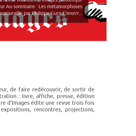
la revue Mémoire d’Images printemps-
eur Au sommaire : Les métamorphoses
ucouraille par Philippe Gurn F’murrr...
r, de faire redécouvrir, de sortir de
ration : livre, affiche, presse, édition
ire d’Images édite une revue trois fois
positions, rencontres, projections,