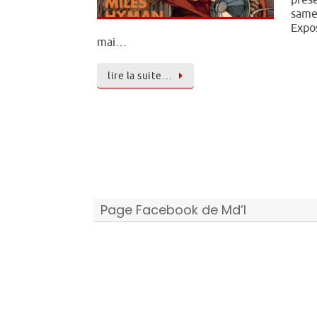
prése
samed
Expo
mai…
lire la suite…
Page Facebook de Md’I