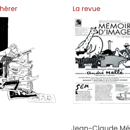
hérer
La revue
Rejoignez-nous et restez
us connaître et
informé avec l'équipe de
notre histoire c'est
Mémoire d'images et
accédez à l'espace membres.
lire la suite
lire la suite
Jean-Claude Méz