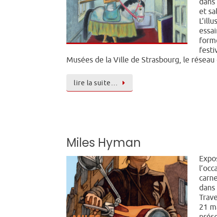
dans 
et sa
L’ill
essai
forme
festi
Musées de la Ville de Strasbourg, le résea
lire la suite…
Miles Hyman
Expo
l’occ
carn
dans 
Trave
21 ma