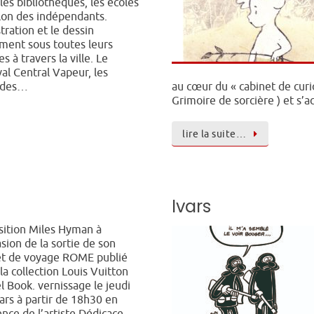
les bibliothèques, les écoles
lon des indépendants.
ustration et le dessin
ment sous toutes leurs
s à travers la ville. Le
val Central Vapeur, les
u des…
au cœur du « cabinet de curio
Grimoire de sorcière ) et s
lire la suite…
Ivars
sition Miles Hyman à
asion de la sortie de son
et de voyage ROME publié
la collection Louis Vuitton
l Book. vernissage le jeudi
rs à partir de 18h30 en