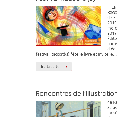
La 6
Racco
de-F
2019
mercr
2019.
Édite
parte
d’édi
festival Raccord(s) fête le livre et invite le…
lire la suite…
Rencontres de l’Illustrati
4e Re
Stras
musée