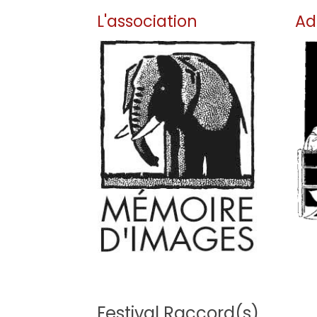
L'association
Ad
Pour no
découvrir 
ici.
lire la suite
Festival Raccord(s)