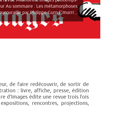
la revue Mémoire d’Images printemps-
eur Au sommaire : Les métamorphoses
ucouraille par Philippe Gurn F’murrr...
r, de faire redécouvrir, de sortir de
ration : livre, affiche, presse, édition
ire d’Images édite une revue trois fois
positions, rencontres, projections,