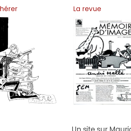
hérer
La revue
Rejoignez-nous et restez
us connaître et
informé avec l'équipe de
notre histoire c'est
Mémoire d'images et
accédez à l'espace membres.
lire la suite
lire la suite
Un site sur Maur