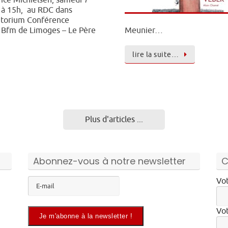
ice Michielsen, samedi 7
 à 15h, au RDC dans
ditorium Conférence
la Bfm de Limoges – Le Père
Meunier…
lire la suite…
Plus d'articles ...
Abonnez-vous à notre newsletter
C
Vot
Vot