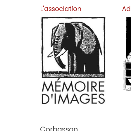
L'association
Ad
Pour no
découvrir 
ici.
lire la suite
Corbasson