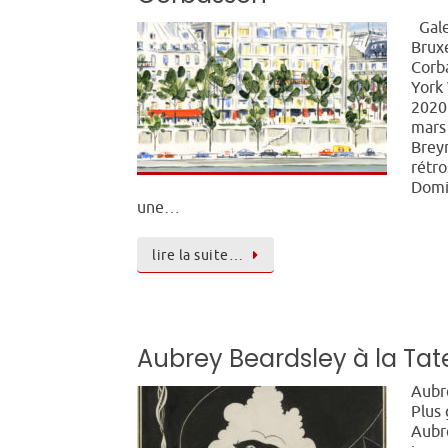
Gale
Bruxe
Corb
York 
2020
mars 
Breyn
rétro
Domi
une…
lire la suite…
Aubrey Beardsley à la Tat
Aubr
Plus 
Aubr