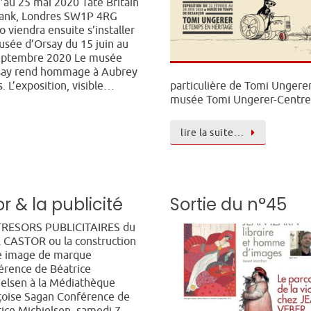
’au 25 mai 2020 Tate Britain
bank, Londres SW1P 4RG
o viendra ensuite s’installer
sée d’Orsay du 15 juin au
eptembre 2020 Le musée
say rend hommage à Aubrey
s. L’exposition, visible…
particulière de Tomi Ungere
musée Tomi Ungerer-Centr
lire la suite…
r & la publicité
Sortie du n°45
TRESORS PUBLICITAIRES du
 CASTOR ou la construction
e image de marque
érence de Béatrice
ielsen à la Médiathèque
çoise Sagan Conférence de