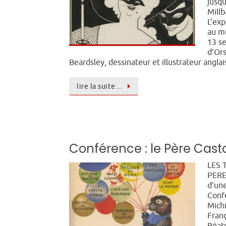
jusqu
Mill
L’exp
au mu
13 s
d’Or
Beardsley, dessinateur et illustrateur anglai
lire la suite…
Conférence : le Père Casto
LES 
PERE
d’un
Conf
Mich
Fran