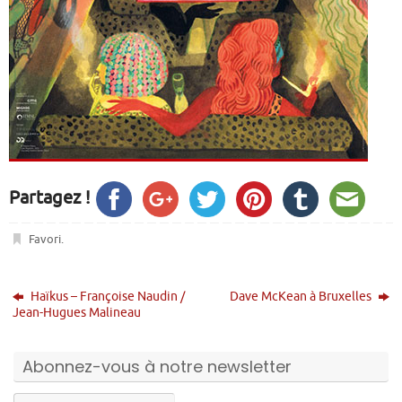
Partagez !
Favori
.
Haïkus – Françoise Naudin /
Dave McKean à Bruxelles
Jean-Hugues Malineau
Abonnez-vous à notre newsletter