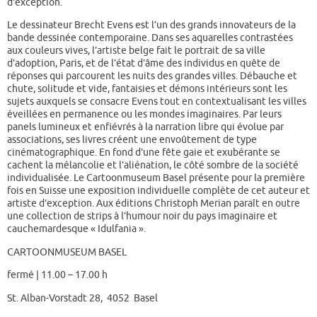
d’exception.
Le dessinateur Brecht Evens est l’un des grands innovateurs de la
bande dessinée contemporaine. Dans ses aquarelles contrastées
aux couleurs vives, l’artiste belge fait le portrait de sa ville
d’adoption, Paris, et de l’état d’âme des individus en quête de
réponses qui parcourent les nuits des grandes villes. Débauche et
chute, solitude et vide, fantaisies et démons intérieurs sont les
sujets auxquels se consacre Evens tout en contextualisant les villes
éveillées en permanence ou les mondes imaginaires. Par leurs
panels lumineux et enfiévrés à la narration libre qui évolue par
associations, ses livres créent une envoûtement de type
cinématographique. En fond d’une fête gaie et exubérante se
cachent la mélancolie et l’aliénation, le côté sombre de la société
individualisée. Le Cartoonmuseum Basel présente pour la première
fois en Suisse une exposition individuelle complète de cet auteur et
artiste d’exception. Aux éditions Christoph Merian paraît en outre
une collection de strips à l’humour noir du pays imaginaire et
cauchemardesque « Idulfania ».
CARTOONMUSEUM BASEL
fermé
|
11.00 – 17.00 h
St. Alban-Vorstadt 28, 4052 Basel