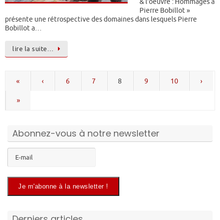
& l’oeuvre : Hommages à
Pierre Bobillot »
présente une rétrospective des domaines dans lesquels Pierre
Bobillot a…
lire la suite…
«
‹
6
7
8
9
10
›
»
Abonnez-vous à notre newsletter
Derniers articles