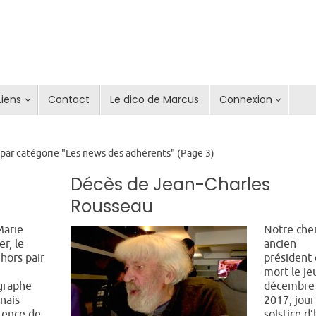
Liens
Contact
Le dico de Marcus
Connexion
 par catégorie "Les news des adhérents"
(Page 3)
Décès de Jean-Charles
Rousseau
Marie
Notre che
r, le
ancien
 hors pair
président 
mort le je
graphe
décembre
nais
2017, jour
rence de
solstice d’