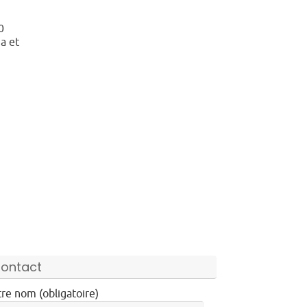
0
a et
ontact
re nom (obligatoire)