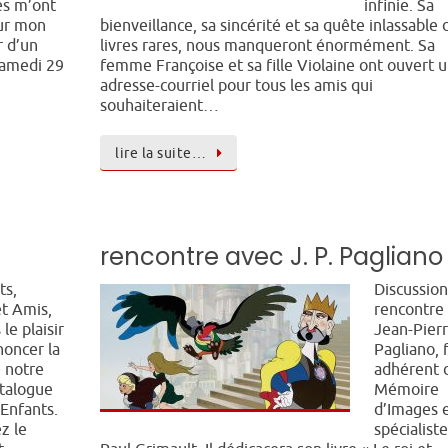
es m’ont
infinie. Sa
sur mon
bienveillance, sa sincérité et sa quête inlassable 
r d’un
livres rares, nous manqueront énormément. Sa
samedi 29
femme Françoise et sa fille Violaine ont ouvert 
adresse-courriel pour tous les amis qui
souhaiteraient…
lire la suite…
rencontre avec J. P. Pagliano
ts,
Discussion
et Amis,
rencontre
le plaisir
Jean-Pier
noncer la
Pagliano, 
 notre
adhérent 
talogue
Mémoire
’Enfants.
d’Images 
z le
spécialist