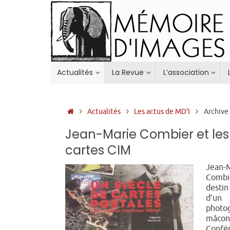
Passer
au
contenu
Passer
Actualités
La Revue
L’association
au
contenu
Accueil
Actualités
Les actus de MD'I
Archive
Jean-Marie Combier et les
cartes CIM
Jean-
Combie
destin
d’un
photo
mâcon
Confé