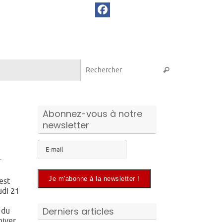
Recherche pou
Rechercher
Abonnez-vous à notre
newsletter
r
est
udi 21
Derniers articles
 du
hiver,