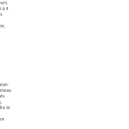
eurs
i à 4
ts
he,
Jean-
ineau
tés
s,
dre le
re