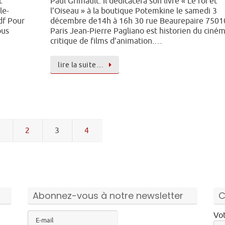
t
Paul Grimault. Il dédicacera son livre « Le roi et
le-
l’Oiseau » à la boutique Potemkine le samedi 3
df Pour
décembre de14h à 16h 30 rue Beaurepaire 7501
ous
Paris Jean-Pierre Pagliano est historien du ciném
,
critique de films d’animation.…
lire la suite…
2
3
4
Abonnez-vous à notre newsletter
C
Vot