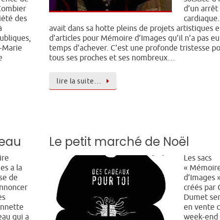
Combier
d’un arrêt
iété des
cardiaque. 
à
avait dans sa hotte pleins de projets artistiques e
ubliques,
d’articles pour Mémoire d’Images qu’il n’a pas eu
-Marie
temps d’achever. C’est une profonde tristesse p
e
tous ses proches et ses nombreux…
lire la suite…
seau
Le petit marché de Noël
re
Les sacs
es a la
« Mémoir
sse de
d’Images 
annoncer
créés par 
ès
Dumet se
annette
en vente 
au qui a
week-end