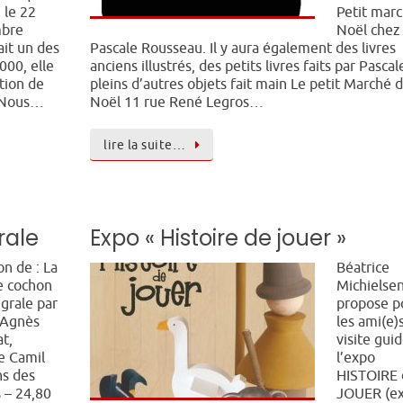
 le 22
Petit mar
bre
Noël chez
ait un des
Pascale Rousseau. Il y aura également des livres
000, elle
anciens illustrés, des petits livres faits par Pascal
ation de
pleins d’autres objets fait main Le petit Marché 
. Nous…
Noël 11 rue René Legros…
lire la suite…
rale
Expo « Histoire de jouer »
on de : La
Béatrice
e cochon
Michielse
égrale par
propose p
-Agnès
les ami(e)
t,
visite gui
e Camil
l’expo
ns des
HISTOIRE 
 – 24,80
JOUER (e