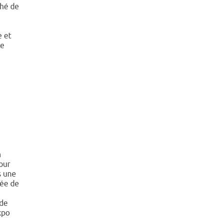
ché de
e et
de
n
our
s une
dée de
de
xpo