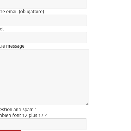
re email (obligatoire)
et
tre message
stion anti spam :
bien font 12 plus 17 ?