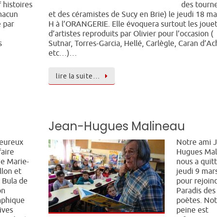
 histoires
des tourn
chacun
et des céramistes de Sucy en Brie) le jeudi 18 ma
e par
H à l’ORANGERIE. Elle évoquera surtout les joue
d’artistes reproduits par Olivier pour l’occasion (
s
Sutnar, Torres-Garcia, Hellé, Carlègle, Caran d’Ac
etc…)…
lire la suite…
Jean-Hugues Malineau
heureux
Notre ami 
faire
Hugues Mal
ue Marie-
nous a quit
llon et
jeudi 9 mar
 Bula de
pour rejoin
on
Paradis des
aphique
poètes. Not
ives
peine est