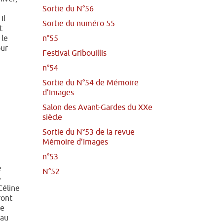
Sortie du N°56
Il
Sortie du numéro 55
t
 le
n°55
our
Festival Gribouillis
n°54
Sortie du N°54 de Mémoire
d’Images
Salon des Avant-Gardes du XXe
siècle
Sortie du N°53 de la revue
Mémoire d’Images
n°53
e
N°52
»
Céline
ront
ce
 au