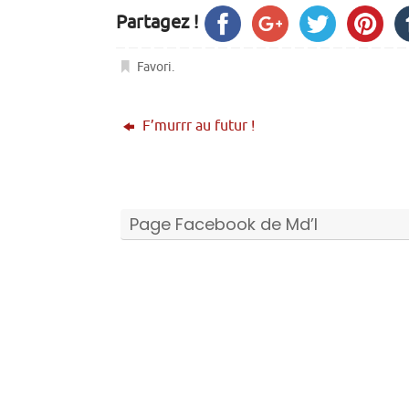
Partagez !
Favori
.
F’murrr au futur !
Page Facebook de Md’I