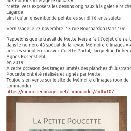
aux éditions « l’étagère du bas »
Mette Ivers exposera les dessins originaux à la galerie Mich
Lagarde
ainsi qu’un ensemble de peintures sur différents sujets
Vernissage le 23 novembre. 13 rue Bouchardon Paris 10e
Rappelons que le travail de Mette Ivers a fait l’objet d’un art
dans le numéro 43 spécial de la revue Mémoire d’Images « 
artistes singulières » avec Colette Portal, Jacqueline Duhêm
Agnès Rosenstiehl
en 2019
A cette occasion des tirages limités des planches d’illustrati
Poucette ont été réalisés et signés par Mette,
Toujours en vente sur le site de Mémoire d’Images (bon de
commande)
https://memoiredimages.net/commander/?pdf=107