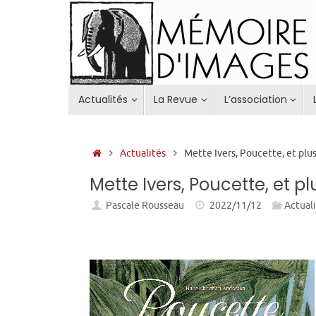
Passer
au
contenu
Passer
Actualités
La Revue
L’association
au
contenu
Accueil
Actualités
Mette Ivers, Poucette, et pl
Mette Ivers, Poucette, et p
Pascale Rousseau
2022/11/12
Actual