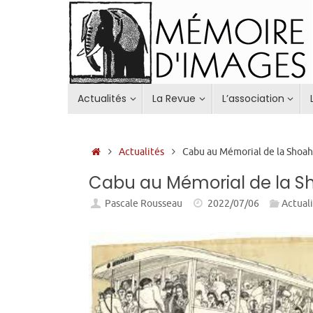
Passer
au
contenu
Passer
Actualités
La Revue
L’association
au
contenu
Accueil
Actualités
Cabu au Mémorial de la Shoa
Cabu au Mémorial de la S
Pascale Rousseau
2022/07/06
Actual