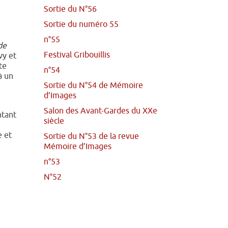
Sortie du N°56
Sortie du numéro 55
n°55
de
Festival Gribouillis
vy et
te
n°54
à un
Sortie du N°54 de Mémoire
d’Images
Salon des Avant-Gardes du XXe
ntant
siècle
e et
Sortie du N°53 de la revue
Mémoire d’Images
n°53
N°52