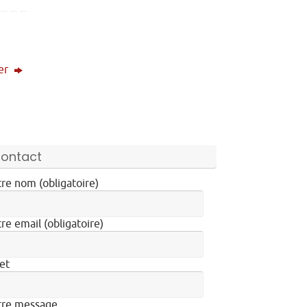
ier
ontact
re nom (obligatoire)
re email (obligatoire)
et
tre message