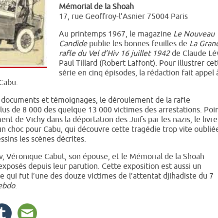
Mémorial de la Shoah
17, rue Geoffroy-l’Asnier 75004 Paris
Au printemps 1967, le magazine
Le Nouveau
Candide
publie les bonnes feuilles de
La Gran
rafle du Vel d’Hiv 16 juillet 1942
de Claude Lé
Paul Tillard (Robert Laffont). Pour illustrer cet
série en cinq épisodes, la rédaction fait appel 
 Cabu.
rs documents et témoignages, le déroulement de la rafle
us de 8 000 des quelque 13 000 victimes des arrestations. Poi
ent de Vichy dans la déportation des Juifs par les nazis, le livre
un choc pour Cabu, qui découvre cette tragédie trop vite oublié
ssins les scènes décrites.
Hiv, Véronique Cabut, son épouse, et le Mémorial de la Shoah
exposés depuis leur parution. Cette exposition est aussi un
qui fut l’une des douze victimes de l’attentat djihadiste du 7
ebdo
.