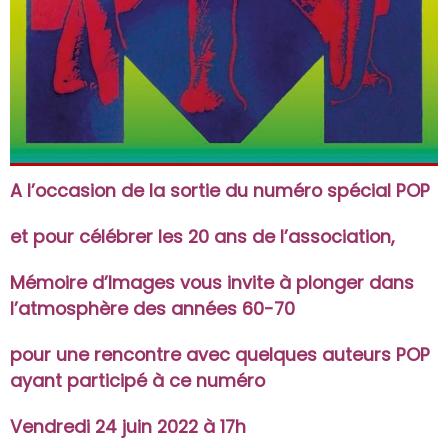
A l’occasion de la sortie du numéro spécial POP
et pour célébrer les 20 ans de l’association,
Mémoire d’Images vous invite à plonger dans
l’atmosphère des années 60-70
pour une rencontre avec quelques auteurs POP
ayant participé à ce numéro
Vendredi 24 juin 2022 à 17h