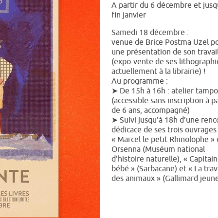
A partir du 6 décembre et jusq
fin janvier
Samedi 18 décembre :
venue de Brice Postma Uzel p
une présentation de son travai
(expo-vente de ses lithographi
actuellement à la librairie) !
Au programme :
➤ De 15h à 16h : atelier tamp
(accessible sans inscription à pa
de 6 ans, accompagné)
➤ Suivi jusqu’à 18h d’une renc
dédicace de ses trois ouvrages 
« Marcel le petit Rhinolophe » 
Orsenna (Muséum national
d’histoire naturelle), « Capitai
bébé » (Sarbacane) et « La tra
des animaux » (Gallimard jeun