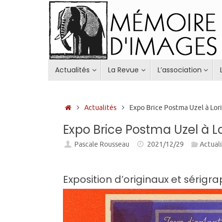
Passer
au
contenu
Passer
Actualités
La Revue
L’association
au
contenu
Accueil
Actualités
Expo Brice Postma Uzel à Lor
Expo Brice Postma Uzel à L
Pascale Rousseau
2021/12/29
Actual
Exposition d’originaux et sérigr