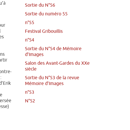
u’à
Sortie du N°56
Sortie du numéro 55
n°55
our
l
Festival Gribouillis
es
n°54
Sortie du N°54 de Mémoire
ons
d’Images
rtir
Salon des Avant-Gardes du XXe
siècle
ontre-
:
Sortie du N°53 de la revue
d’Erik
Mémoire d’Images
n°53
ne
versée
N°52
esse)