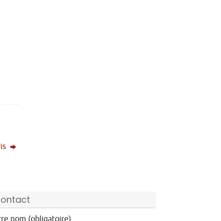
ris
ontact
re nom (obligatoire)