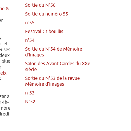
Sortie du N°56
rie &
Sortie du numéro 55
er
n°55
Festival Gribouillis
s
n°54
ucet
Sortie du N°54 de Mémoire
leuses
d’Images
 deux
 plus
Salon des Avant-Gardes du XXe
n
siècle
eix
.
Sortie du N°53 de la revue
6
Mémoire d’Images
n°53
zar à
N°52
14h-
embre
dredi