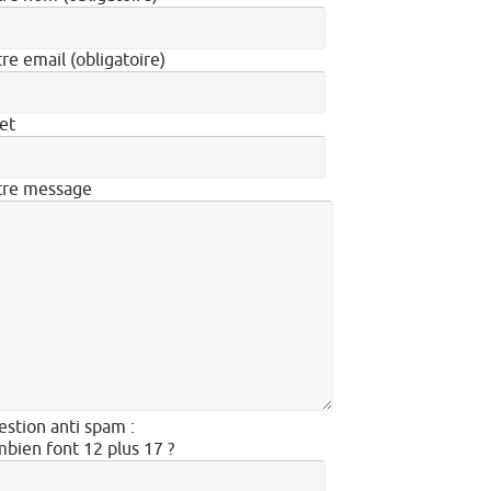
re email (obligatoire)
et
tre message
stion anti spam :
bien font 12 plus 17 ?