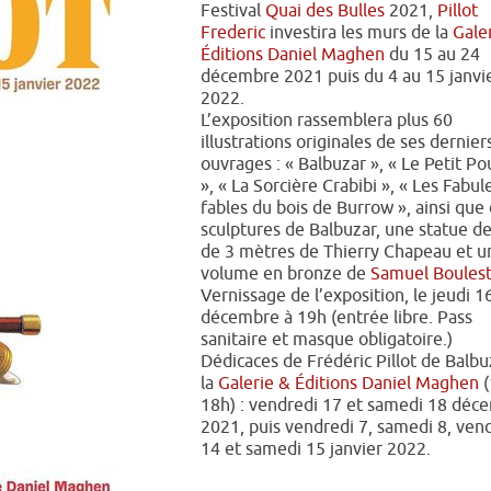
Festival
Quai des Bulles
2021,
Pillot
Frederic
investira les murs de la
Gale
Éditions Daniel Maghen
du 15 au 24
décembre 2021 puis du 4 au 15 janvi
2022.
L’exposition rassemblera plus 60
illustrations originales de ses dernier
ouvrages : « Balbuzar », « Le Petit Po
», « La Sorcière Crabibi », « Les Fabu
fables du bois de Burrow », ainsi que
sculptures de Balbuzar, une statue de
de 3 mètres de Thierry Chapeau et u
volume en bronze de
Samuel Boulest
Vernissage de l’exposition, le jeudi 1
décembre à 19h (entrée libre. Pass
sanitaire et masque obligatoire.)
Dédicaces de Frédéric Pillot de Balbu
la
Galerie & Éditions Daniel Maghen
(
18h) : vendredi 17 et samedi 18 déc
2021, puis vendredi 7, samedi 8, ven
14 et samedi 15 janvier 2022.