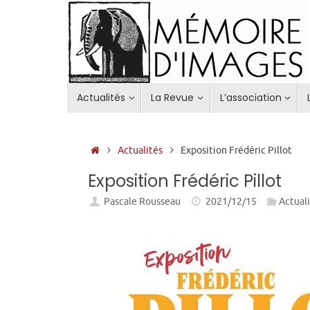
Passer
au
contenu
Passer
Actualités
La Revue
L’association
au
contenu
Accueil
Actualités
Exposition Frédéric Pillot
Exposition Frédéric Pillot
Pascale Rousseau
2021/12/15
Actual