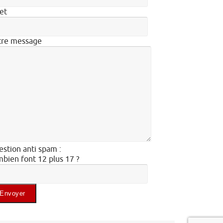
et
tre message
stion anti spam :
bien font 12 plus 17 ?
illez laisser ce champ vide.