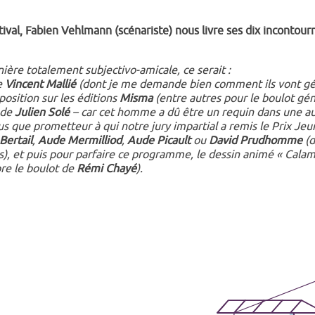
tival, Fabien Vehlmann (scénariste) nous livre ses dix incontour
nière totalement subjectivo-amicale, ce serait :
e
Vincent Mallié
(dont je me demande bien comment ils vont gé
position sur les éditions
Misma
(entre autres pour le boulot gén
 de
Julien Solé
– car cet homme a dû être un requin dans une a
s que prometteur à qui notre jury impartial a remis le Prix Jeu
Bertail
,
Aude Mermilliod
,
Aude Picault
ou
David Prudhomme
(
ts), et puis pour parfaire ce programme, le dessin animé « Calam
ore le boulot de
Rémi Chayé
).