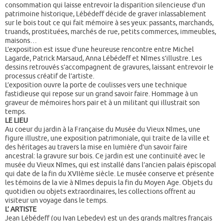
consommation qui laisse entrevoir la disparition silencieuse d’un
patrimoine historique, Lébédeff décide de graver inlassablement
sur le bois tout ce qui fait mémoire à ses yeux: passants, marchands,
truands, prostituées, marchés de rue, petits commerces, immeubles,
maisons…
L’exposition est issue d’une heureuse rencontre entre Michel
Lagarde, Patrick Marsaud, Anna Lébédeff et Nîmes s’illustre. Les
dessins retrouvés s’accompagnent de gravures, laissant entrevoir le
processus créatif de l’artiste.
L’exposition ouvre la porte de coulisses vers une technique
fastidieuse qui repose sur un grand savoir faire. Hommage à un
graveur de mémoires hors pair et à un militant qui illustrait son
temps.
LE LIEU
Au coeur du jardin à la Française du Musée du Vieux Nîmes, une
figure illustre, une exposition patrimoniale, qui traite de la ville et
des héritages au travers la mise en lumière d’un savoir faire
ancestral: la gravure sur bois. Ce jardin est une continuité avec le
musée du Vieux Nîmes, qui est installé dans l’ancien palais épiscopal
qui date de la fin du XVIIème siècle. Le musée conserve et présente
les témoins de la vie à Nîmes depuis la fin du Moyen Age. Objets du
quotidien ou objets extraordinaires, les collections offrent au
visiteur un voyage dans le temps.
L’ ARTISTE
Jean Lébédeff (ou Ivan Lebedev) est un des grands maîtres français