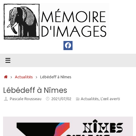
Passer
au
contenu
Accueil
Actualités
Lébédeff à Nîmes
Lébédeff à Nîmes
Pascale Rousseau
2021/07/02
Actualités
,
L’œil averti