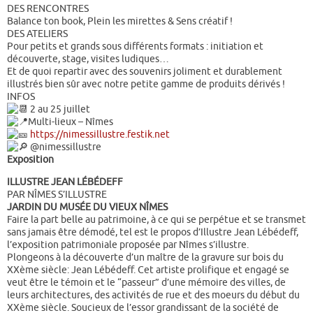
DES RENCONTRES
Balance ton book, Plein les mirettes & Sens créatif !
DES ATELIERS
Pour petits et grands sous différents formats : initiation et
découverte, stage, visites ludiques…
Et de quoi repartir avec des souvenirs joliment et durablement
illustrés bien sûr avec notre petite gamme de produits dérivés !
INFOS
2 au 25 juillet
Multi-lieux – Nîmes
https://nimessillustre.festik.net
@nimessillustre
Exposition
ILLUSTRE JEAN LÉBÉDEFF
PAR NÎMES S’ILLUSTRE
JARDIN DU MUSÉE DU VIEUX NÎMES
Faire la part belle au patrimoine, à ce qui se perpétue et se transmet
sans jamais être démodé, tel est le propos d’Illustre Jean Lébédeff,
l’exposition patrimoniale proposée par Nîmes s’illustre.
Plongeons à la découverte d’un maître de la gravure sur bois du
XXème siècle: Jean Lébédeff. Cet artiste prolifique et engagé se
veut être le témoin et le “passeur” d’une mémoire des villes, de
leurs architectures, des activités de rue et des moeurs du début du
XXème siècle. Soucieux de l’essor grandissant de la société de