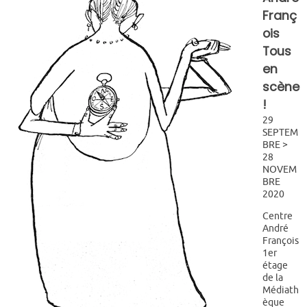
Franç
ois
Tous
en
scène
!
29
SEPTEM
BRE >
28
NOVEM
BRE
2020
Centre
André
François
1er
étage
de la
Médiath
èque