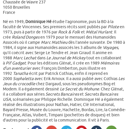
Chaussée de Wavre 237
1050
Bruxelles
France
Né en 1949,
Dominique Hé
étudie l’agronomie, puis la BD à la
faculté de Vincennes. Ses premiers récits sont publiés par
Pilote
en
1973, puis à partir de 1976 par
Rock & Folk
et
Métal Hurlant
. Il
crée
Roland Donges
en 1979 pour le mensuel des Humanoïdes
Associés où il campe
Marc Mathieu
dès l’année suivante. De 1980 à
1984, il signe aux Humanoïdes associés les 3 albums de
Voyages
,
qu’il coécrit avec Serge Le Tendre et Jean Giraud. Il anime en
1988
Marc Lechat
dans
Le Journal de Mickey
tout en collaborant
à
Pif Gadget
. Pour les éditions Glénat, il crée en 1989
Mémoires
d’un aventurier
avec François Dimberton, puis illustre en
1992
Tanatha
écrit par Patrick Cothias, enfin il reprend en
2000
Sophaletta
avec Erik Arnoux. Il a aussi publié avec Cothias
Les
Jeux du crocodile
chez Dargaud, sous les pseudonymes Bog et
Modem. Il a également dessiné
Le Secret du Mohune
. Chez Glénat,
il a collaboré aux séries
Secrets Bancaires
et
Secrets Bancaires
USA
, scénarisées par Philippe Richelle. Dominique Hé a également
réalisé des illustrations pour Nathan, Hatier, Clé International,
Bayard Presse, Musée du Louvre, Hachette, Bordas, Lire, la Comédie-
Française, Atlas, Vuibert, Timpani (pochettes de disques) et bien
d’autres pour la publicité et la communication. Il vit à Paris.