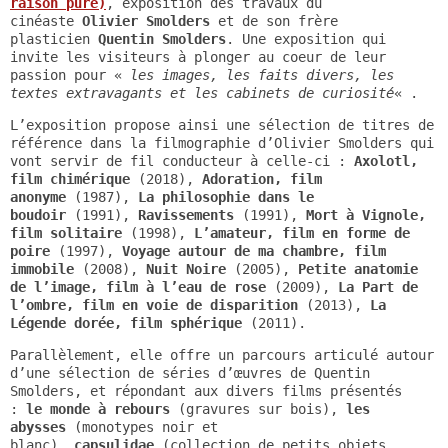
raison pure)
, exposition des travaux du
cinéaste
Olivier Smolders
et de son frère
plasticien
Quentin Smolders
. Une exposition qui
invite les visiteurs à plonger au coeur de leur
passion pour «
les images, les faits divers, les
textes extravagants et les cabinets de curiosité
« .
L’exposition propose ainsi une sélection de titres de
référence dans la filmographie d’Olivier Smolders qui
vont servir de fil conducteur à celle-ci :
Axolotl
,
film chimérique
(2018),
Adoration
, film
anonyme
(1987),
La philosophie dans le
boudoir
(1991),
Ravissements
(1991),
Mort à Vignole
,
film solitaire
(1998),
L’amateur
, film en forme de
poire
(1997),
Voyage autour de ma chambre
, film
immobile
(2008),
Nuit Noire
(2005),
Petite anatomie
de l’image
, film à l’eau de rose
(2009),
La Part de
l’ombre
, film en voie de disparition
(2013),
La
Légende dorée
, film sphérique
(2011).
Parallèlement, elle offre un parcours articulé autour
d’une sélection de séries d’œuvres de Quentin
Smolders, et répondant aux divers films présentés
:
le monde à rebours
(gravures sur bois),
les
abysses
(monotypes noir et
blanc),
capsulidae
(collection de petits objets