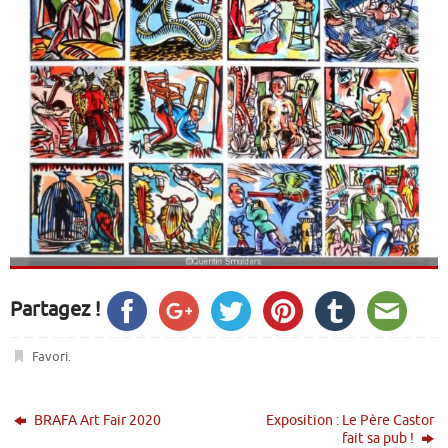
Partagez !
Favori
.
BRAFA Art Fair 2020
Exposition : Le Père Castor
fait sa pub !