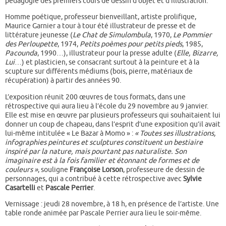
pédagogie des premiers cours de dessin d’objet et d’illustration.
Homme poétique, professeur bienveillant, artiste prolifique,
Maurice Garnier a tour à tour été illustrateur de presse et de
littérature jeunesse (
Le Chat de Simulombula
, 1970,
Le Pommier
des Perloupette
, 1974,
Petits poèmes pour petits pieds
, 1985,
Pacounda
, 1990…), illustrateur pour la presse adulte (
Elle, Bizarre,
Lui
…) et plasticien, se consacrant surtout à la peinture et à la
scupture sur différents médiums (bois, pierre, matériaux de
récupération) à partir des années 90.
L’exposition réunit 200 œuvres de tous formats, dans une
rétrospective qui aura lieu à l’école du 29 novembre au 9 janvier.
Elle est mise en œuvre par plusieurs professeurs qui souhaitaient lui
donner un coup de chapeau, dans l’esprit d’une exposition qu’il avait
lui-même intitulée « Le Bazar à Momo » :
« Toutes ses illustrations,
infographies peintures et sculptures constituent un bestiaire
inspiré par la nature, mais pourtant pas naturaliste. Son
imaginaire est à la fois familier et étonnant de formes et de
couleurs »
, souligne
Françoise Lorson
, professeure de dessin de
personnages, qui a contribué à cette rétrospective avec
Sylvie
Casartelli
et
Pascale Perrier
.
Vernissage : jeudi 28 novembre, à 18 h, en présence de l’artiste. Une
table ronde animée par Pascale Perrier aura lieu le soir-même.