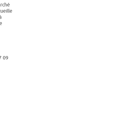
rché
ueille
à
ne
7 09