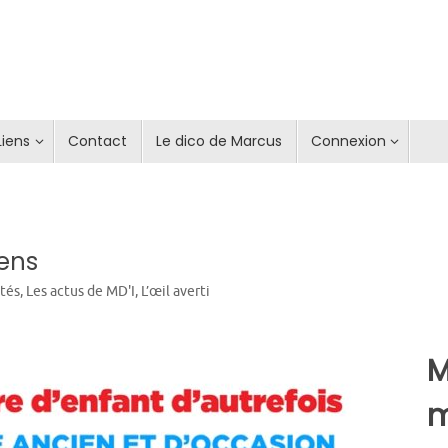
Liens
Contact
Le dico de Marcus
Connexion
ens
ités
,
Les actus de MD'I
,
L’œil averti
m