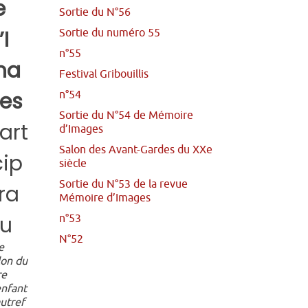
e
Sortie du N°56
’I
Sortie du numéro 55
n°55
ma
Festival Gribouillis
es
n°54
Sortie du N°54 de Mémoire
art
d’Images
Salon des Avant-Gardes du XXe
cip
siècle
Sortie du N°53 de la revue
ra
Mémoire d’Images
u
n°53
N°52
e
lon du
re
enfant
autref