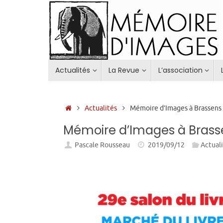
Passer
au
contenu
Passer
Actualités
La Revue
L’association
au
contenu
Accueil
Actualités
Mémoire d’Images à Brassens
Mémoire d’Images à Brass
Pascale Rousseau
2019/09/12
Actual