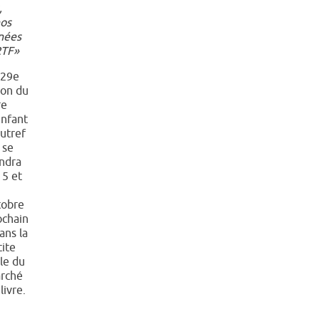
,
nos
nées
TF»
 29e
lon du
re
enfant
autref
 se
endra
 5 et
tobre
ochain
ans la
tite
le du
rché
livre.