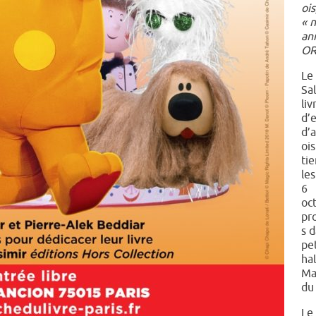
ois
« 
an
OR
Le
Sa
liv
d’
d’
ois
ti
les
6
oc
pr
s d
pe
hal
Ma
du 
Le